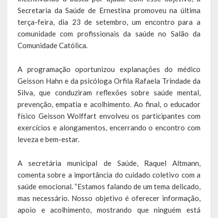
Escola Municipal De Ensino Fundamental Educarte
Secretaria da Saúde de Ernestina promoveu na última
terça-feira, dia 23 de setembro, um encontro para a
Escola Municipal De Ensino Fundamental João Alfredo Sachser
comunidade com profissionais da saúde no Salão da
Comunidade Católica.
Escola Municipal De Ensino Fundamental Osvaldo Cruz
Agricultura
A programação oportunizou explanações do médico
Geisson Hahn e da psicóloga Orfila Rafaela Trindade da
Fazenda
Silva, que conduziram reflexões sobre saúde mental,
prevenção, empatia e acolhimento. Ao final, o educador
Obras e Viação
físico Geisson Wolffart envolveu os participantes com
exercícios e alongamentos, encerrando o encontro com
Saúde
leveza e bem-estar.
Serviços Oferecidos pela Secretaria de Saúde
A secretária municipal de Saúde, Raquel Altmann,
Serviços Urbanos
comenta sobre a importância do cuidado coletivo com a
saúde emocional. “Estamos falando de um tema delicado,
Legislação
mas necessário. Nosso objetivo é oferecer informação,
apoio e acolhimento, mostrando que ninguém está
ATOS NORMATIVOS