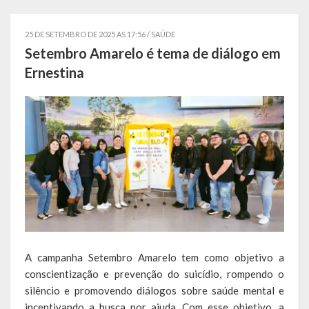
Localização
25 DE SETEMBRO DE 2025 AS 17:56 /
SAÚDE
Símbolos
Setembro Amarelo é tema de diálogo em
Ernestina
Telefones Úteis
Secretarias
Estrutura organizacional
Administração
Assistência Social
Educação, Cultura, Desporto e Turismo
A campanha Setembro Amarelo tem como objetivo a
Sala Multidisciplinar Saber Mais
conscientização e prevenção do suicídio, rompendo o
Escola Municipal de Educação Infantil Dr. Orlando Rojas
silêncio e promovendo diálogos sobre saúde mental e
incentivando a busca por ajuda. Com esse objetivo, a