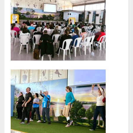
LRF
RGF – Relatório de Gestão Fiscal
RREO – Relatório Resumido da Execução Orçamentária
LOA – Lei Orçamentária Anual
RC – Relatório Circunstanciado
PPA – Plano Plurianual
LDO – Lei de Diretrizes Orçamentárias
Acesso à Informação
Transparência