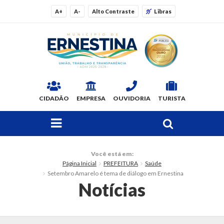
A+
A-
Alto Contraste
Libras
CIDADÃO
EMPRESA
OUVIDORIA
TURISTA
FAÇA SUA BUSCA PELO SITE
O Município
Você está em:
Página Inicial
PREFEITURA
Saúde
Dados Gerais
Setembro Amarelo é tema de diálogo em Ernestina
Notícias
Ex-prefeitos
Histórico