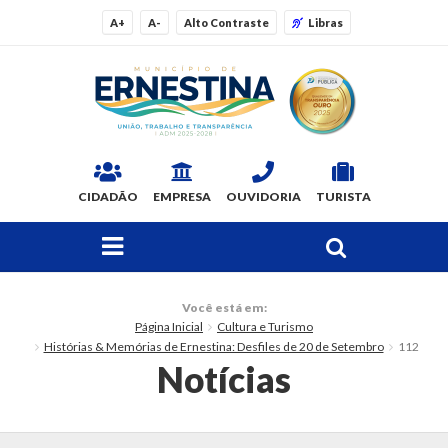
A+
A-
Alto Contraste
Libras
CIDADÃO
EMPRESA
OUVIDORIA
TURISTA
FAÇA SUA BUSCA PELO SITE
O Município
Você está em:
Página Inicial
Cultura e Turismo
Dados Gerais
Histórias & Memórias de Ernestina: Desfiles de 20 de Setembro
112
Notícias
Ex-prefeitos
Histórico