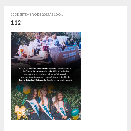
Localização
20 DE SETEMBRO DE 2025 AS 10:06 /
Símbolos
112
Telefones Úteis
Secretarias
Estrutura organizacional
Administração
Assistência Social
Educação, Cultura, Desporto e Turismo
Sala Multidisciplinar Saber Mais
Escola Municipal de Educação Infantil Dr. Orlando Rojas