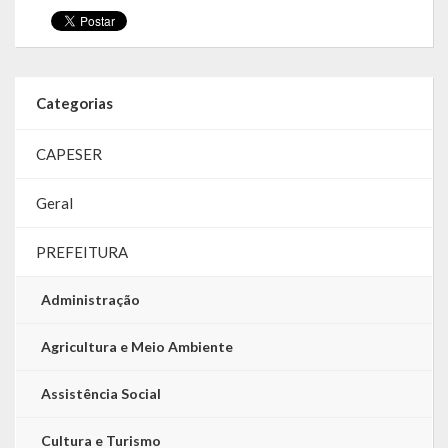
LRF
RGF – Relatório de Gestão Fiscal
Categorias
RREO – Relatório Resumido da Execução Orçamentária
CAPESER
LOA – Lei Orçamentária Anual
Geral
RC – Relatório Circunstanciado
PREFEITURA
PPA – Plano Plurianual
LDO – Lei de Diretrizes Orçamentárias
Administração
Acesso à Informação
Agricultura e Meio Ambiente
Transparência
Assistência Social
Cultura e Turismo