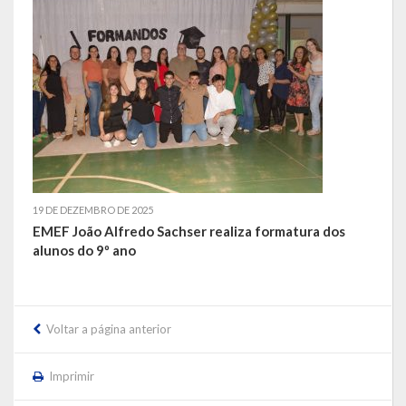
LEIS ORDINÁRIAS
LEIS COMPLEMENTARES
DECRETOS
Publicações
Conselhos Municipais
19 DE DEZEMBRO DE 2025
EMEF João Alfredo Sachser realiza formatura dos
Regulamentos
alunos do 9º ano
Editais
Planos
Voltar a página anterior
Concursos
Imprimir
Termos de Compromisso