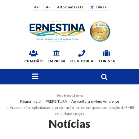
A+
A-
Alto Contraste
Libras
CIDADÃO
EMPRESA
OUVIDORIA
TURISTA
FAÇA SUA BUSCA PELO SITE
O Município
Você está em:
Página Inicial
PREFEITURA
Agricultura e Meio Ambiente
Dados Gerais
Árvores são replantadas na preparação do terreno para a ampliação da EMEI
Dr. Orlando Rojas
Ex-prefeitos
Notícias
Histórico