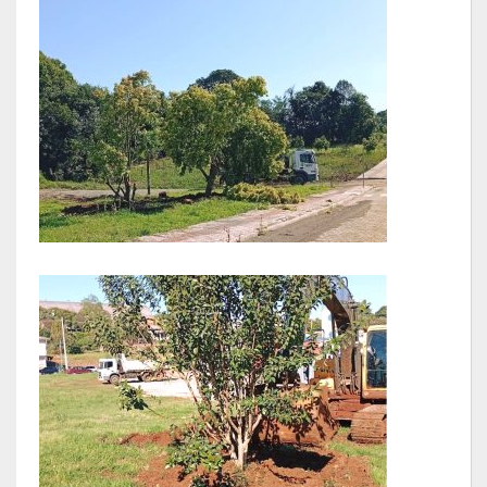
LRF
RGF – Relatório de Gestão Fiscal
RREO – Relatório Resumido da Execução Orçamentária
LOA – Lei Orçamentária Anual
RC – Relatório Circunstanciado
PPA – Plano Plurianual
LDO – Lei de Diretrizes Orçamentárias
Acesso à Informação
Transparência