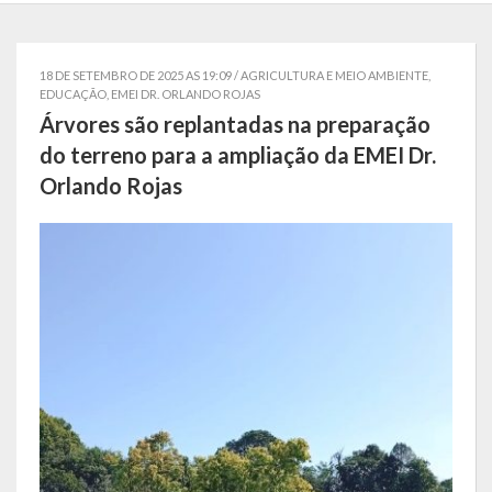
Localização
Símbolos
18 DE SETEMBRO DE 2025 AS 19:09 /
AGRICULTURA E MEIO AMBIENTE
,
EDUCAÇÃO
,
EMEI DR. ORLANDO ROJAS
Telefones Úteis
Árvores são replantadas na preparação
do terreno para a ampliação da EMEI Dr.
Secretarias
Orlando Rojas
Estrutura organizacional
Administração
Assistência Social
Educação, Cultura, Desporto e Turismo
Sala Multidisciplinar Saber Mais
Escola Municipal de Educação Infantil Dr. Orlando Rojas