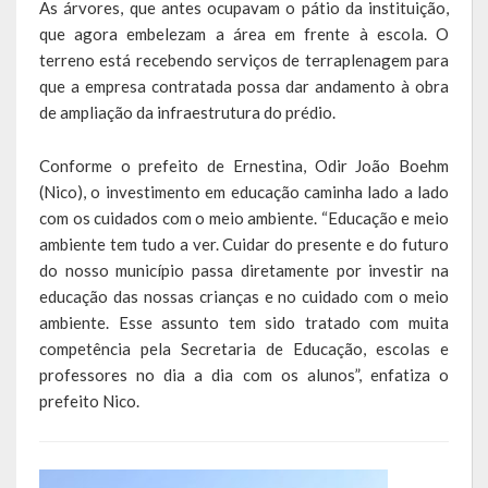
As árvores, que antes ocupavam o pátio da instituição,
que agora embelezam a área em frente à escola. O
LEIS ORDINÁRIAS
terreno está recebendo serviços de terraplenagem para
que a empresa contratada possa dar andamento à obra
LEIS COMPLEMENTARES
de ampliação da infraestrutura do prédio.
DECRETOS
Conforme o prefeito de Ernestina, Odir João Boehm
Publicações
(Nico), o investimento em educação caminha lado a lado
com os cuidados com o meio ambiente. “Educação e meio
Conselhos Municipais
ambiente tem tudo a ver. Cuidar do presente e do futuro
do nosso município passa diretamente por investir na
Regulamentos
educação das nossas crianças e no cuidado com o meio
ambiente. Esse assunto tem sido tratado com muita
Editais
competência pela Secretaria de Educação, escolas e
professores no dia a dia com os alunos”, enfatiza o
Planos
prefeito Nico.
Concursos
Termos de Compromisso