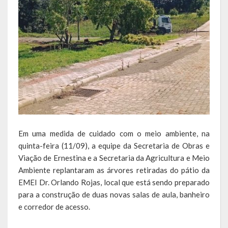
Escola Municipal De Ensino Fundamental Educarte
Escola Municipal De Ensino Fundamental João Alfredo Sachser
Escola Municipal De Ensino Fundamental Osvaldo Cruz
Agricultura
Fazenda
Obras e Viação
Em uma medida de cuidado com o meio ambiente, na
Saúde
quinta-feira (11/09), a equipe da Secretaria de Obras e
Viação de Ernestina e a Secretaria da Agricultura e Meio
Serviços Oferecidos pela Secretaria de Saúde
Ambiente replantaram as árvores retiradas do pátio da
Serviços Urbanos
EMEI Dr. Orlando Rojas, local que está sendo preparado
para a construção de duas novas salas de aula, banheiro
Legislação
e corredor de acesso.
ATOS NORMATIVOS