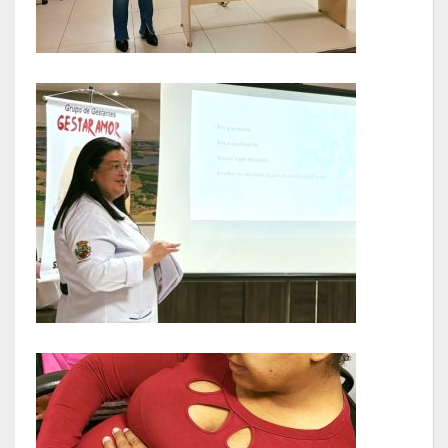
LRF
RGF – Relatório de Gestão Fiscal
RREO – Relatório Resumido da Execução Orçamentária
LOA – Lei Orçamentária Anual
RC – Relatório Circunstanciado
PPA – Plano Plurianual
LDO – Lei de Diretrizes Orçamentárias
Acesso à Informação
Transparência