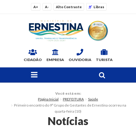
A+
A-
Alto Contraste
Libras
CIDADÃO
EMPRESA
OUVIDORIA
TURISTA
FAÇA SUA BUSCA PELO SITE
O Município
Você está em:
Página Inicial
PREFEITURA
Saúde
Dados Gerais
Primeiro encontro do 9º Grupo de Gestantes de Ernestina ocorreu na
quarta-feira (10)
Ex-prefeitos
Notícias
Histórico