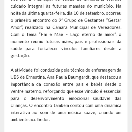
Escola Municipal De Ensino Fundamental Educarte
cuidado integral às futuras mamães do município. Na
noite da última quarta-feira, dia 10 de setembro, ocorreu
Escola Municipal De Ensino Fundamental João Alfredo Sachser
o primeiro encontro do 9º Grupo de Gestantes “Gestar
Amor”, realizado na Câmara Municipal de Vereadores.
Escola Municipal De Ensino Fundamental Osvaldo Cruz
Com o tema “Pai e Mãe – Laço eterno de amor”, o
momento reuniu futuras mães, pais e profissionais da
Agricultura
saúde para fortalecer vínculos familiares desde a
Fazenda
gestação.
Obras e Viação
A atividade foi conduzida pela técnica de enfermagem da
UBS de Ernestina, Ana Paula Baumgardt, que destacou a
Saúde
importância da conexão entre pais e bebês desde o
ventre materno, reforçando que esse vínculo é essencial
Serviços Oferecidos pela Secretaria de Saúde
para o desenvolvimento emocional saudável das
Serviços Urbanos
crianças. O encontro também contou com uma dinâmica
interativa ao som de uma música suave, criando um
Legislação
ambiente acolhedor.
ATOS NORMATIVOS