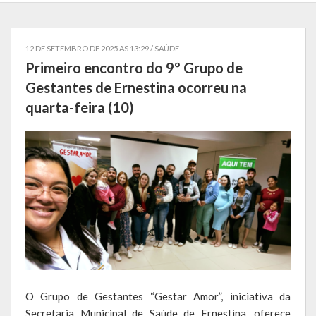
Localização
Símbolos
12 DE SETEMBRO DE 2025 AS 13:29 /
SAÚDE
Primeiro encontro do 9º Grupo de
Telefones Úteis
Gestantes de Ernestina ocorreu na
quarta-feira (10)
Secretarias
Estrutura organizacional
Administração
Assistência Social
Educação, Cultura, Desporto e Turismo
Sala Multidisciplinar Saber Mais
Escola Municipal de Educação Infantil Dr. Orlando Rojas
O Grupo de Gestantes “Gestar Amor”, iniciativa da
Secretaria Municipal de Saúde de Ernestina, oferece