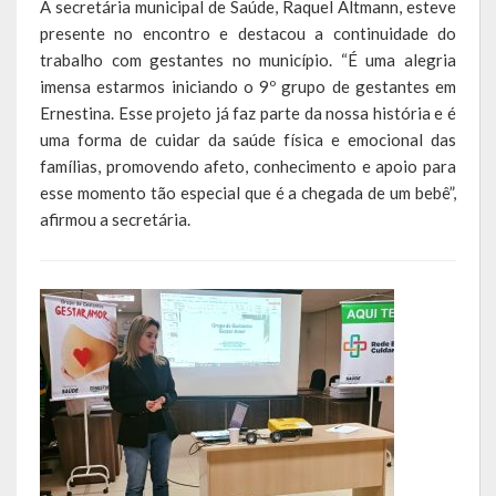
A secretária municipal de Saúde, Raquel Altmann, esteve
presente no encontro e destacou a continuidade do
LEIS ORDINÁRIAS
trabalho com gestantes no município. “É uma alegria
imensa estarmos iniciando o 9º grupo de gestantes em
LEIS COMPLEMENTARES
Ernestina. Esse projeto já faz parte da nossa história e é
uma forma de cuidar da saúde física e emocional das
DECRETOS
famílias, promovendo afeto, conhecimento e apoio para
esse momento tão especial que é a chegada de um bebê”,
Publicações
afirmou a secretária.
Conselhos Municipais
Regulamentos
Editais
Planos
Concursos
Termos de Compromisso