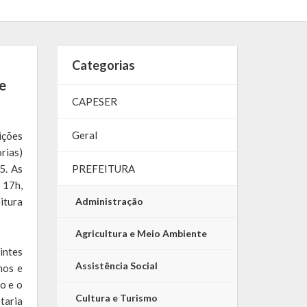
Categorias
e
CAPESER
Geral
ições
rias)
5. As
PREFEITURA
 17h,
itura
Administração
Agricultura e Meio Ambiente
ntes
Assistência Social
nos e
ão e o
Cultura e Turismo
taria