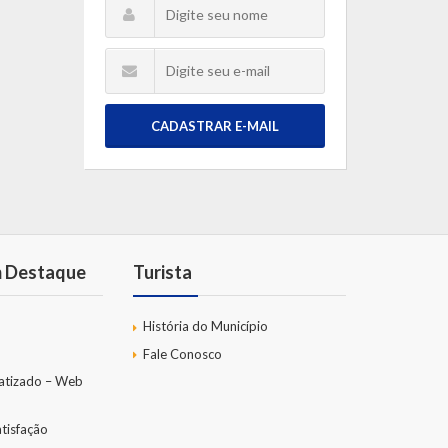
CADASTRAR E-MAIL
m Destaque
Turista
História do Município
Fale Conosco
atizado – Web
tisfação