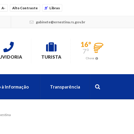
A-
Alto Contraste
Libras
gabinete@ernestina.rs.gov.br
16°
7°
UVIDORIA
TURISTA
Chuva
 à Informação
Transparência
nestina