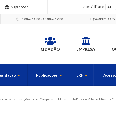
Acessibilidade
Mapa do Site
A+
8:00 às 11:30 e 13:30 às 17:30
(54) 3378-1105
CIDADÃO
EMPRESA
O
egislação
Publicações
LRF
Acesso
USCA PELO SITE
 abertas as inscrições para o Campeonato Municipal de Futsal e Voleibol Misto de Er