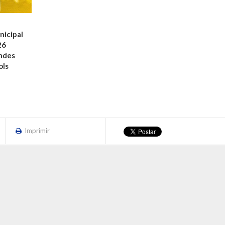
icipal
26
ndes
ols
Imprimir