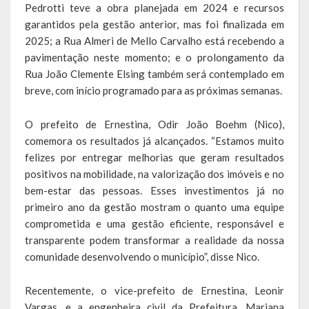
Pedrotti teve a obra planejada em 2024 e recursos
garantidos pela gestão anterior, mas foi finalizada em
LEIS ORDINÁRIAS
2025; a Rua Almeri de Mello Carvalho está recebendo a
pavimentação neste momento; e o prolongamento da
LEIS COMPLEMENTARES
Rua João Clemente Elsing também será contemplado em
DECRETOS
breve, com início programado para as próximas semanas.
Publicações
O prefeito de Ernestina, Odir João Boehm (Nico),
comemora os resultados já alcançados. “Estamos muito
Conselhos Municipais
felizes por entregar melhorias que geram resultados
positivos na mobilidade, na valorização dos imóveis e no
Regulamentos
bem-estar das pessoas. Esses investimentos já no
primeiro ano da gestão mostram o quanto uma equipe
Editais
comprometida e uma gestão eficiente, responsável e
transparente podem transformar a realidade da nossa
Planos
comunidade desenvolvendo o município”, disse Nico.
Concursos
Recentemente, o vice-prefeito de Ernestina, Leonir
Termos de Compromisso
Vargas, e a engenheira civil da Prefeitura, Mariana