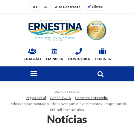
A+
A-
Alto Contraste
Libras
CIDADÃO
EMPRESA
OUVIDORIA
TURISTA
FAÇA SUA BUSCA PELO SITE
O Município
Você está em:
Página Inicial
PREFEITURA
Gabinete do Prefeito
Dados Gerais
Obras de pavimentação urbana avançam e investimentos ultrapassam R$
800 mil em Ernestina
Ex-prefeitos
Notícias
Histórico