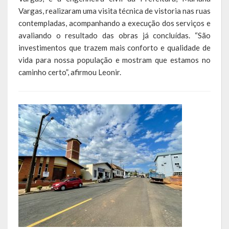
Vargas, realizaram uma visita técnica de vistoria nas ruas
LRF
contempladas, acompanhando a execução dos serviços e
avaliando o resultado das obras já concluídas. “São
RGF – Relatório de Gestão Fiscal
investimentos que trazem mais conforto e qualidade de
vida para nossa população e mostram que estamos no
RREO – Relatório Resumido da Execução Orçamentária
caminho certo”, afirmou Leonir.
LOA – Lei Orçamentária Anual
RC – Relatório Circunstanciado
PPA – Plano Plurianual
LDO – Lei de Diretrizes Orçamentárias
Acesso à Informação
Transparência