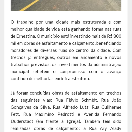
Escola Municipal De Ensino Fundamental Educarte
Escola Municipal De Ensino Fundamental João Alfredo Sachser
O trabalho por uma cidade mais estruturada e com
Escola Municipal De Ensino Fundamental Osvaldo Cruz
melhor qualidade de vida está ganhando forma nas ruas
de Ernestina. O município está investindo mais de R$ 800
Agricultura
mil em obras de asfaltamento e calçamento, beneficiando
moradores de diversas ruas do centro da cidade. Com
Fazenda
trechos já entregues, outros em andamento e novos
trabalhos previstos, os investimentos da administração
Obras e Viação
municipal refletem o compromisso com o avanço
contínuo de melhorias em infraestrutura.
Saúde
Serviços Oferecidos pela Secretaria de Saúde
Já foram concluídas obras de asfaltamento em trechos
das seguintes vias: Rua Flávio Schmidt, Rua João
Serviços Urbanos
Gonçalves da Silva, Rua Alfredo Lutz, Rua Guilherme
Fett, Rua Maximino Pedrotti e Avenida Fernando
Legislação
Duderstadt (em frente à Igreja). Também tem sido
realizadas obras de calçamento: a Rua Ary Alady
ATOS NORMATIVOS