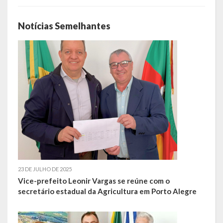
LRF
Notícias Semelhantes
RGF – Relatório de Gestão Fiscal
RREO – Relatório Resumido da Execução Orçamentária
LOA – Lei Orçamentária Anual
RC – Relatório Circunstanciado
PPA – Plano Plurianual
LDO – Lei de Diretrizes Orçamentárias
Acesso à Informação
23 DE JULHO DE 2025
Vice-prefeito Leonir Vargas se reúne com o
secretário estadual da Agricultura em Porto Alegre
Transparência