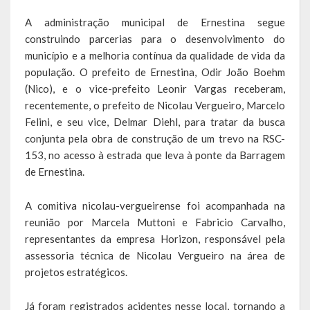
Escola Municipal De Ensino Fundamental Educarte
A administração municipal de Ernestina segue
Escola Municipal De Ensino Fundamental João Alfredo Sachser
construindo parcerias para o desenvolvimento do
município e a melhoria contínua da qualidade de vida da
Escola Municipal De Ensino Fundamental Osvaldo Cruz
população. O prefeito de Ernestina, Odir João Boehm
(Nico), e o vice-prefeito Leonir Vargas receberam,
Agricultura
recentemente, o prefeito de Nicolau Vergueiro, Marcelo
Felini, e seu vice, Delmar Diehl, para tratar da busca
Fazenda
conjunta pela obra de construção de um trevo na RSC-
153, no acesso à estrada que leva à ponte da Barragem
Obras e Viação
de Ernestina.
Saúde
A comitiva nicolau-vergueirense foi acompanhada na
Serviços Oferecidos pela Secretaria de Saúde
reunião por Marcela Muttoni e Fabricio Carvalho,
representantes da empresa Horizon, responsável pela
Serviços Urbanos
assessoria técnica de Nicolau Vergueiro na área de
projetos estratégicos.
Legislação
Já foram registrados acidentes nesse local, tornando a
ATOS NORMATIVOS