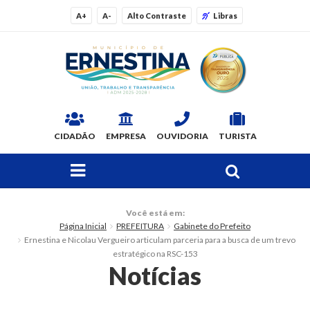
A+
A-
Alto Contraste
Libras
CIDADÃO
EMPRESA
OUVIDORIA
TURISTA
FAÇA SUA BUSCA PELO SITE
O Município
Você está em:
Página Inicial
PREFEITURA
Gabinete do Prefeito
Dados Gerais
Ernestina e Nicolau Vergueiro articulam parceria para a busca de um trevo
estratégico na RSC-153
Ex-prefeitos
Notícias
Histórico