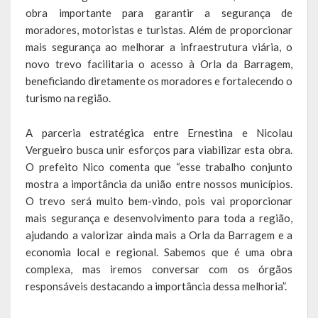
obra importante para garantir a segurança de
moradores, motoristas e turistas. Além de proporcionar
LEIS ORDINÁRIAS
mais segurança ao melhorar a infraestrutura viária, o
LEIS COMPLEMENTARES
novo trevo facilitaria o acesso à Orla da Barragem,
beneficiando diretamente os moradores e fortalecendo o
DECRETOS
turismo na região.
Publicações
A parceria estratégica entre Ernestina e Nicolau
Vergueiro busca unir esforços para viabilizar esta obra.
Conselhos Municipais
O prefeito Nico comenta que “esse trabalho conjunto
mostra a importância da união entre nossos municípios.
Regulamentos
O trevo será muito bem-vindo, pois vai proporcionar
Editais
mais segurança e desenvolvimento para toda a região,
ajudando a valorizar ainda mais a Orla da Barragem e a
Planos
economia local e regional. Sabemos que é uma obra
complexa, mas iremos conversar com os órgãos
Concursos
responsáveis destacando a importância dessa melhoria”.
Termos de Compromisso