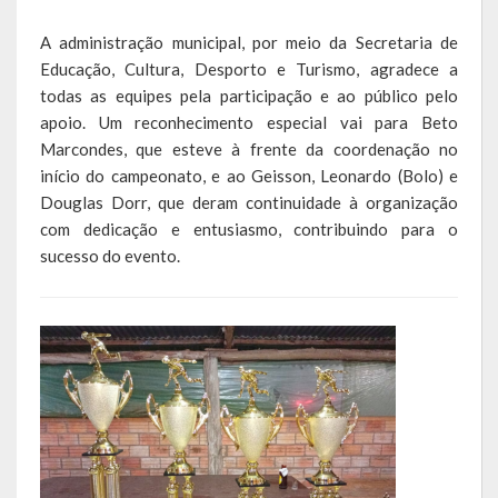
A administração municipal, por meio da Secretaria de
LEIS ORDINÁRIAS
Educação, Cultura, Desporto e Turismo, agradece a
LEIS COMPLEMENTARES
todas as equipes pela participação e ao público pelo
apoio. Um reconhecimento especial vai para Beto
DECRETOS
Marcondes, que esteve à frente da coordenação no
início do campeonato, e ao Geisson, Leonardo (Bolo) e
Publicações
Douglas Dorr, que deram continuidade à organização
com dedicação e entusiasmo, contribuindo para o
Conselhos Municipais
sucesso do evento.
Regulamentos
Editais
Planos
Concursos
Termos de Compromisso