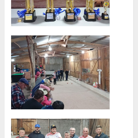
LRF
RGF – Relatório de Gestão Fiscal
RREO – Relatório Resumido da Execução Orçamentária
LOA – Lei Orçamentária Anual
RC – Relatório Circunstanciado
PPA – Plano Plurianual
LDO – Lei de Diretrizes Orçamentárias
Acesso à Informação
Transparência