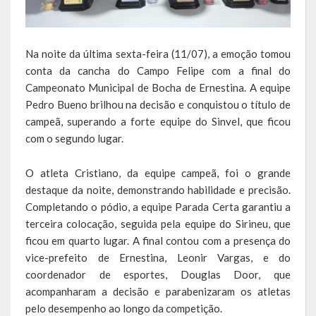
Escola Municipal De Ensino Fundamental Educarte
Escola Municipal De Ensino Fundamental João Alfredo Sachser
Na noite da última sexta-feira (11/07), a emoção tomou
Escola Municipal De Ensino Fundamental Osvaldo Cruz
conta da cancha do Campo Felipe com a final do
Campeonato Municipal de Bocha de Ernestina. A equipe
Agricultura
Pedro Bueno brilhou na decisão e conquistou o título de
campeã, superando a forte equipe do Sinvel, que ficou
Fazenda
com o segundo lugar.
Obras e Viação
O atleta Cristiano, da equipe campeã, foi o grande
destaque da noite, demonstrando habilidade e precisão.
Saúde
Completando o pódio, a equipe Parada Certa garantiu a
Serviços Oferecidos pela Secretaria de Saúde
terceira colocação, seguida pela equipe do Sirineu, que
ficou em quarto lugar. A final contou com a presença do
Serviços Urbanos
vice-prefeito de Ernestina, Leonir Vargas, e do
coordenador de esportes, Douglas Door, que
Legislação
acompanharam a decisão e parabenizaram os atletas
pelo desempenho ao longo da competição.
ATOS NORMATIVOS