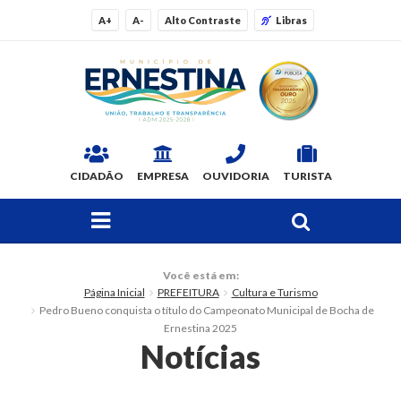
A+
A-
Alto Contraste
Libras
CIDADÃO
EMPRESA
OUVIDORIA
TURISTA
FAÇA SUA BUSCA PELO SITE
O Município
Você está em:
Página Inicial
PREFEITURA
Cultura e Turismo
Dados Gerais
Pedro Bueno conquista o título do Campeonato Municipal de Bocha de
Ernestina 2025
Ex-prefeitos
Notícias
Histórico