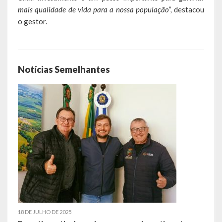
mais qualidade de vida para a nossa população”,
destacou
LEIS ORDINÁRIAS
o gestor.
LEIS COMPLEMENTARES
DECRETOS
Notícias Semelhantes
Publicações
Conselhos Municipais
Regulamentos
Editais
Planos
Concursos
18 DE JULHO DE 2025
Termos de Compromisso