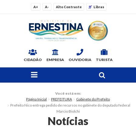
A+
A-
Alto Contraste
Libras
CIDADÃO
EMPRESA
OUVIDORIA
TURISTA
FAÇA SUA BUSCA PELO SITE
O Município
Você está em:
Página Inicial
PREFEITURA
Gabinete do Prefeito
Dados Gerais
Prefeito Nico entrega pedido de recursos no gabinete do deputado federal
Marcio Biolchi
Ex-prefeitos
Notícias
Histórico