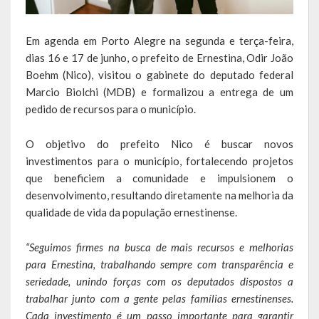
Escola Municipal De Ensino Fundamental Educarte
Escola Municipal De Ensino Fundamental João Alfredo Sachser
Em agenda em Porto Alegre na segunda e terça-feira,
dias 16 e 17 de junho, o prefeito de Ernestina, Odir João
Escola Municipal De Ensino Fundamental Osvaldo Cruz
Boehm (Nico), visitou o gabinete do deputado federal
Marcio Biolchi (MDB) e formalizou a entrega de um
Agricultura
pedido de recursos para o município.
Fazenda
O objetivo do prefeito Nico é buscar novos
Obras e Viação
investimentos para o município, fortalecendo projetos
que beneficiem a comunidade e impulsionem o
Saúde
desenvolvimento, resultando diretamente na melhoria da
qualidade de vida da população ernestinense.
Serviços Oferecidos pela Secretaria de Saúde
“Seguimos firmes na busca de mais recursos e melhorias
Serviços Urbanos
para Ernestina, trabalhando sempre com transparência e
seriedade, unindo forças com os deputados dispostos a
Legislação
trabalhar junto com a gente pelas famílias ernestinenses.
Cada investimento é um passo importante para garantir
ATOS NORMATIVOS