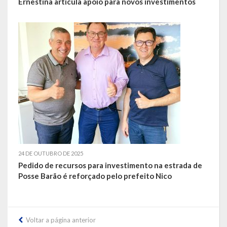
Ernestina articula apoio para novos investimentos
LRF
RGF – Relatório de Gestão Fiscal
RREO – Relatório Resumido da Execução Orçamentária
LOA – Lei Orçamentária Anual
RC – Relatório Circunstanciado
PPA – Plano Plurianual
LDO – Lei de Diretrizes Orçamentárias
24 DE OUTUBRO DE 2025
Pedido de recursos para investimento na estrada de
Acesso à Informação
Posse Barão é reforçado pelo prefeito Nico
Transparência
Voltar a página anterior