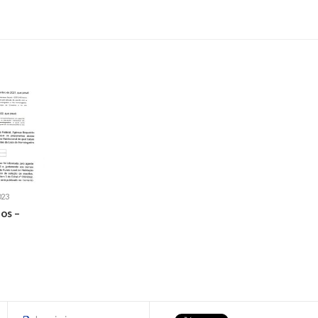
023
os –