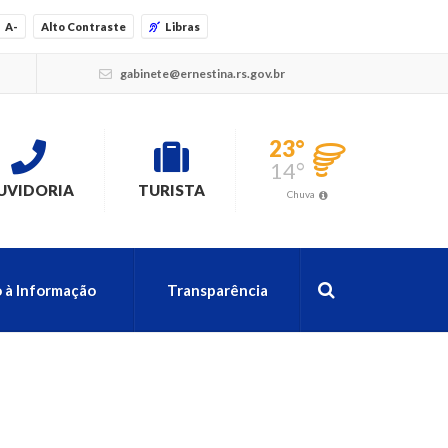
A-
Alto Contraste
Libras
gabinete@ernestina.rs.gov.br
23°
14°
UVIDORIA
TURISTA
Chuva
 à Informação
Transparência