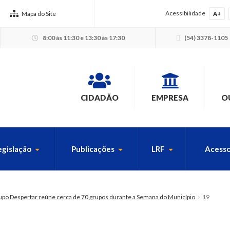
Acessibilidade
Mapa do Site
A+
8:00 às 11:30 e 13:30 às 17:30
(54) 3378-1105
CIDADÃO
EMPRESA
O
egislação
Publicações
LRF
Acesso
USCA PELO SITE
upo Despertar reúne cerca de 70 grupos durante a Semana do Município
19