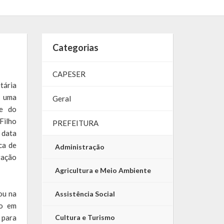
Categorias
CAPESER
tária
m uma
Geral
te do
Filho
PREFEITURA
 data
ca de
Administração
ração
Agricultura e Meio Ambiente
ou na
Assistência Social
ro em
 para
Cultura e Turismo