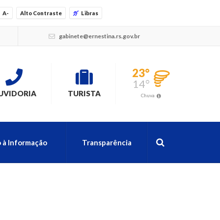
A-
Alto Contraste
Libras
gabinete@ernestina.rs.gov.br
23°
14°
UVIDORIA
TURISTA
Chuva
 à Informação
Transparência