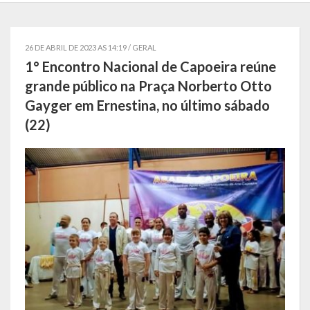
Localização
Símbolos
26 DE ABRIL DE 2023 AS 14:19 /
GERAL
1° Encontro Nacional de Capoeira reúne
Telefones Úteis
grande público na Praça Norberto Otto
Gayger em Ernestina, no último sábado
Secretarias
(22)
Estrutura organizacional
Administração
Assistência Social
Educação, Cultura, Desporto e Turismo
Sala Multidisciplinar Saber Mais
Escola Municipal de Educação Infantil Dr. Orlando Rojas