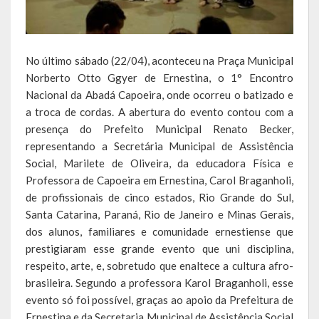
Escola Municipal De Ensino Fundamental Educarte
Escola Municipal De Ensino Fundamental João Alfredo Sachser
No último sábado (22/04), aconteceu na Praça Municipal
Escola Municipal De Ensino Fundamental Osvaldo Cruz
Norberto Otto Ggyer de Ernestina, o 1° Encontro
Nacional da Abadá Capoeira, onde ocorreu o batizado e
Agricultura
a troca de cordas. A abertura do evento contou com a
presença do Prefeito Municipal Renato Becker,
Fazenda
representando a Secretária Municipal de Assistência
Obras e Viação
Social, Marilete de Oliveira, da educadora Física e
Professora de Capoeira em Ernestina, Carol Braganholi,
Saúde
de profissionais de cinco estados, Rio Grande do Sul,
Santa Catarina, Paraná, Rio de Janeiro e Minas Gerais,
Serviços Oferecidos pela Secretaria de Saúde
dos alunos, familiares e comunidade ernestiense que
prestigiaram esse grande evento que uni disciplina,
Serviços Urbanos
respeito, arte, e, sobretudo que enaltece a cultura afro-
brasileira. Segundo a professora Karol Braganholi, esse
Legislação
evento só foi possível, graças ao apoio da Prefeitura de
Ernestina e da Secretaria Municipal de Assistência Social
ATOS NORMATIVOS