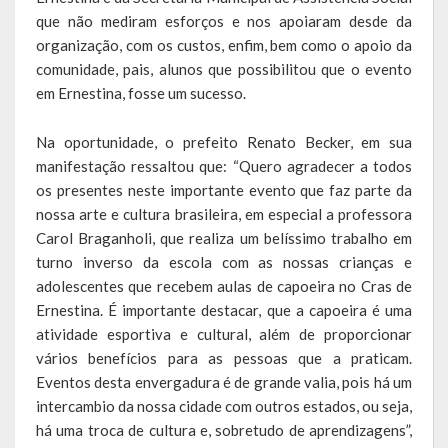
que não mediram esforços e nos apoiaram desde da
LEIS ORDINÁRIAS
organização, com os custos, enfim, bem como o apoio da
comunidade, pais, alunos que possibilitou que o evento
LEIS COMPLEMENTARES
em Ernestina, fosse um sucesso.
DECRETOS
Na oportunidade, o prefeito Renato Becker, em sua
manifestação ressaltou que: “Quero agradecer a todos
Publicações
os presentes neste importante evento que faz parte da
nossa arte e cultura brasileira, em especial a professora
Conselhos Municipais
Carol Braganholi, que realiza um belíssimo trabalho em
turno inverso da escola com as nossas crianças e
Regulamentos
adolescentes que recebem aulas de capoeira no Cras de
Editais
Ernestina. É importante destacar, que a capoeira é uma
atividade esportiva e cultural, além de proporcionar
Planos
vários benefícios para as pessoas que a praticam.
Eventos desta envergadura é de grande valia, pois há um
Concursos
intercambio da nossa cidade com outros estados, ou seja,
há uma troca de cultura e, sobretudo de aprendizagens”,
Termos de Compromisso