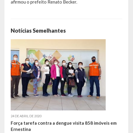
afirmou o prefeito Renato Becker.
LRF
RGF – Relatório de Gestão Fiscal
Notícias Semelhantes
RREO – Relatório Resumido da Execução Orçamentária
LOA – Lei Orçamentária Anual
RC – Relatório Circunstanciado
PPA – Plano Plurianual
LDO – Lei de Diretrizes Orçamentárias
Acesso à Informação
Transparência
24 DE ABRIL DE 2020
Força tarefa contra a dengue visita 858 imóveis em
Ernestina