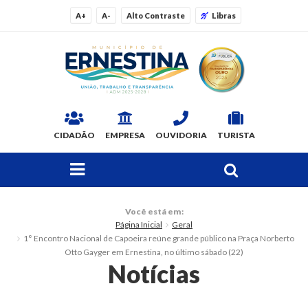
A+
A-
Alto Contraste
Libras
CIDADÃO
EMPRESA
OUVIDORIA
TURISTA
FAÇA SUA BUSCA PELO SITE
O Município
Você está em:
Página Inicial
Geral
Dados Gerais
1° Encontro Nacional de Capoeira reúne grande público na Praça Norberto
Otto Gayger em Ernestina, no último sábado (22)
Ex-prefeitos
Notícias
Histórico