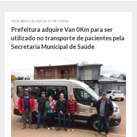
Localização
Símbolos
18 DE ABRIL DE 2023 AS 15:03 /
GERAL
Prefeitura adquire Van 0Km para ser
Telefones Úteis
utilizado no transporte de pacientes pela
Secretaria Municipal de Saúde
Secretarias
Estrutura organizacional
Administração
Assistência Social
Educação, Cultura, Desporto e Turismo
Sala Multidisciplinar Saber Mais
Escola Municipal de Educação Infantil Dr. Orlando Rojas