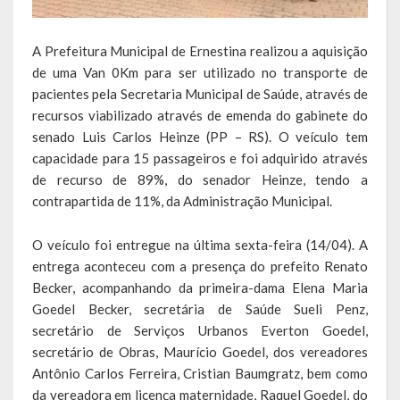
Escola Municipal De Ensino Fundamental Educarte
Escola Municipal De Ensino Fundamental João Alfredo Sachser
A Prefeitura Municipal de Ernestina realizou a aquisição
de uma Van 0Km para ser utilizado no transporte de
Escola Municipal De Ensino Fundamental Osvaldo Cruz
pacientes pela Secretaria Municipal de Saúde, através de
recursos viabilizado através de emenda do gabinete do
Agricultura
senado Luis Carlos Heinze (PP – RS). O veículo tem
capacidade para 15 passageiros e foi adquirido através
Fazenda
de recurso de 89%, do senador Heinze, tendo a
contrapartida de 11%, da Administração Municipal.
Obras e Viação
Saúde
O veículo foi entregue na última sexta-feira (14/04). A
entrega aconteceu com a presença do prefeito Renato
Serviços Oferecidos pela Secretaria de Saúde
Becker, acompanhando da primeira-dama Elena Maria
Goedel Becker, secretária de Saúde Sueli Penz,
Serviços Urbanos
secretário de Serviços Urbanos Everton Goedel,
secretário de Obras, Maurício Goedel, dos vereadores
Legislação
Antônio Carlos Ferreira, Cristian Baumgratz, bem como
da vereadora em licença maternidade, Raquel Goedel, do
ATOS NORMATIVOS