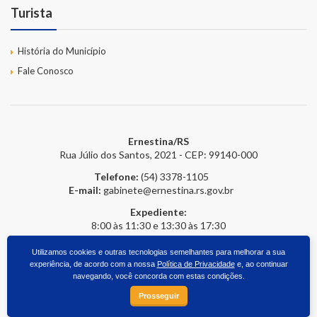
Turista
História do Município
Fale Conosco
Ernestina/RS
Rua Júlio dos Santos, 2021 - CEP: 99140-000
Telefone:
(54) 3378-1105
E-mail:
gabinete@ernestina.rs.gov.br
Expediente:
8:00 às 11:30 e 13:30 às 17:30
Utilizamos cookies e outras tecnologias semelhantes para melhorar a sua
experiência, de acordo com a nossa
Política de Privacidade
e, ao continuar
2026 © Prefeitura Online
- Todos os direitos reservados.
upside.cc
navegando, você concorda com estas condições.
Prosseguir