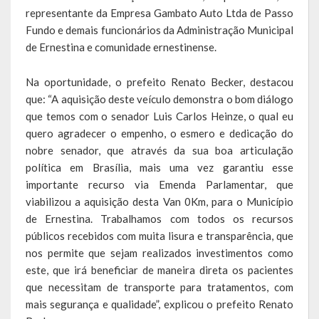
representante da Empresa Gambato Auto Ltda de Passo
LEIS ORDINÁRIAS
Fundo e demais funcionários da Administração Municipal
de Ernestina e comunidade ernestinense.
LEIS COMPLEMENTARES
Na oportunidade, o prefeito Renato Becker, destacou
DECRETOS
que: “A aquisição deste veículo demonstra o bom diálogo
que temos com o senador Luis Carlos Heinze, o qual eu
Publicações
quero agradecer o empenho, o esmero e dedicação do
nobre senador, que através da sua boa articulação
Conselhos Municipais
política em Brasília, mais uma vez garantiu esse
importante recurso via Emenda Parlamentar, que
Regulamentos
viabilizou a aquisição desta Van 0Km, para o Município
Editais
de Ernestina. Trabalhamos com todos os recursos
públicos recebidos com muita lisura e transparência, que
Planos
nos permite que sejam realizados investimentos como
este, que irá beneficiar de maneira direta os pacientes
Concursos
que necessitam de transporte para tratamentos, com
mais segurança e qualidade”, explicou o prefeito Renato
Termos de Compromisso