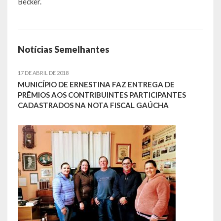
Becker.
LRF
RGF – Relatório de Gestão Fiscal
Notícias Semelhantes
RREO – Relatório Resumido da Execução Orçamentária
17 DE ABRIL DE 2018
LOA – Lei Orçamentária Anual
MUNICÍPIO DE ERNESTINA FAZ ENTREGA DE
PRÊMIOS AOS CONTRIBUINTES PARTICIPANTES
RC – Relatório Circunstanciado
CADASTRADOS NA NOTA FISCAL GAÚCHA
PPA – Plano Plurianual
LDO – Lei de Diretrizes Orçamentárias
Acesso à Informação
Transparência