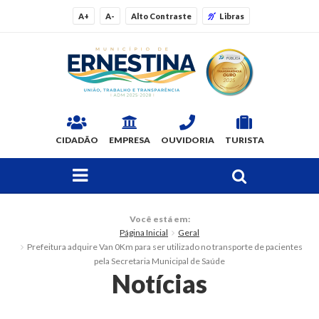
A+
A-
Alto Contraste
Libras
CIDADÃO
EMPRESA
OUVIDORIA
TURISTA
FAÇA SUA BUSCA PELO SITE
O Município
Você está em:
Página Inicial
Geral
Dados Gerais
Prefeitura adquire Van 0Km para ser utilizado no transporte de pacientes
pela Secretaria Municipal de Saúde
Ex-prefeitos
Notícias
Histórico