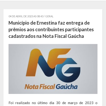
Localização
Símbolos
04 DE ABRIL DE 2023 AS 08:43 /
GERAL
Município de Ernestina faz entrega de
Telefones Úteis
prêmios aos contribuintes participantes
cadastrados na Nota Fiscal Gaúcha
Secretarias
Estrutura organizacional
Administração
Assistência Social
Educação, Cultura, Desporto e Turismo
Sala Multidisciplinar Saber Mais
Escola Municipal de Educação Infantil Dr. Orlando Rojas
Foi realizado no último dia 30 de março de 2023 o