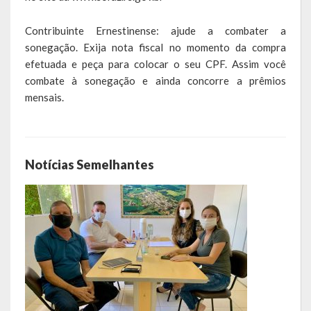
LEIS ORDINÁRIAS
Contribuinte Ernestinense: ajude a combater a
sonegação. Exija nota fiscal no momento da compra
LEIS COMPLEMENTARES
efetuada e peça para colocar o seu CPF. Assim você
combate à sonegação e ainda concorre a prêmios
DECRETOS
mensais.
Publicações
Conselhos Municipais
Notícias Semelhantes
Regulamentos
Editais
Planos
Concursos
Termos de Compromisso