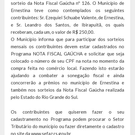
sorteio da Nota Fiscal Gaúcha nº 126. O Município de
Escola Municipal De Ensino Fundamental Educarte
Ernestina teve como contemplados os seguintes
Escola Municipal De Ensino Fundamental João Alfredo Sachser
contribuintes: Sr. Ezequiel Schuabe Valente, de Ernestina,
e Sr. Leandro dos Santos, de Ibirapuitã, os quais
Escola Municipal De Ensino Fundamental Osvaldo Cruz
receberam, cada um, o valor de R$ 250,00.
O Município informa que para participar dos sorteios
Agricultura
mensais os contribuintes devem estar cadastrados no
Programa NOTA FISCAL GAÚCHA e solicitar que seja
Fazenda
colocado o número de seu CPF na nota no momento da
compra feita no comércio local. Fazendo isto estarão
Obras e Viação
ajudando a combater a sonegação fiscal e ainda
Saúde
concorrerão a prêmios no município de Ernestina e
também nos sorteios da Nota Fiscal Gaúcha realizada
Serviços Oferecidos pela Secretaria de Saúde
pelo Estado do Rio Grande do Sul.
Serviços Urbanos
Os contribuintes que quiserem fazer o seu
cadastramento no Programa podem procurar o Setor
Legislação
Tributário do município ou fazer diretamente o cadastro
no site da www.sefaz.rs.gov.br
ATOS NORMATIVOS