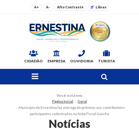
A+
A-
Alto Contraste
Libras
CIDADÃO
EMPRESA
OUVIDORIA
TURISTA
FAÇA SUA BUSCA PELO SITE
O Município
Você está em:
Página Inicial
Geral
Dados Gerais
Município de Ernestina faz entrega de prêmios aos contribuintes
participantes cadastrados na Nota Fiscal Gaúcha
Ex-prefeitos
Notícias
Histórico