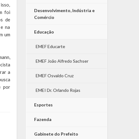
isso,
Desenvolvimento, Indústria e
m foi
Comércio
os de
 e na
Educação
em um
EMEF Educarte
mann,
EMEF João Alfredo Sachser
cista
rar a
EMEF Osvaldo Cruz
busca
e por
EMEI Dr. Orlando Rojas
Esportes
Fazenda
Gabinete do Prefeito