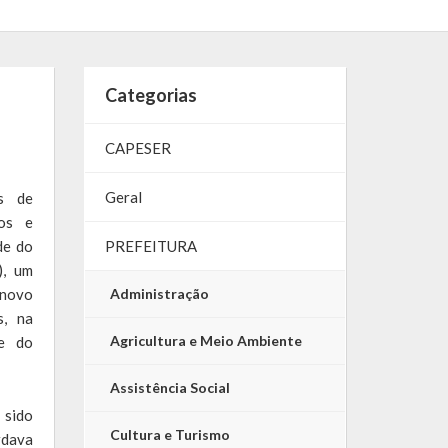
Categorias
CAPESER
Geral
es de
nos e
de do
PREFEITURA
), um
 novo
Administração
s, na
Agricultura e Meio Ambiente
de do
Assistência Social
 sido
Cultura e Turismo
rdava