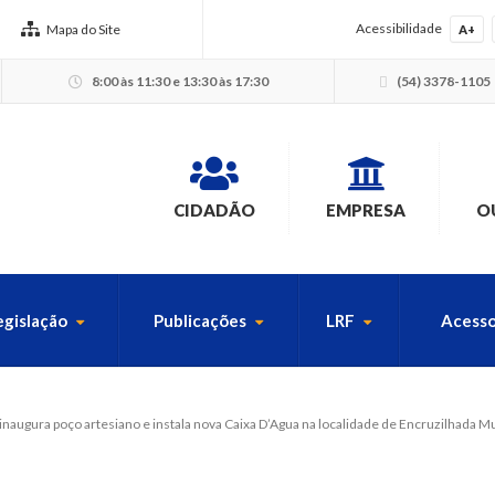
Acessibilidade
Mapa do Site
A+
8:00 às 11:30 e 13:30 às 17:30
(54) 3378-1105
CIDADÃO
EMPRESA
O
egislação
Publicações
LRF
Acesso
USCA PELO SITE
inaugura poço artesiano e instala nova Caixa D’Agua na localidade de Encruzilhada Mu