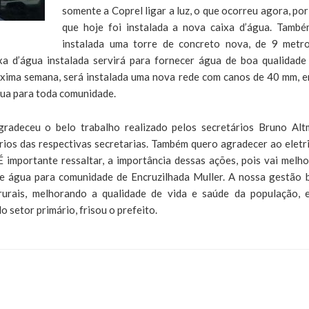
somente a Coprel ligar a luz, o que ocorreu agora, por 
que hoje foi instalada a nova caixa d’água. També
instalada uma torre de concreto nova, de 9 metr
a d’água instalada servirá para fornecer água de boa qualidade
xima semana, será instalada uma nova rede com canos de 40 mm, 
gua para toda comunidade.
gradeceu o belo trabalho realizado pelos secretários Bruno Alt
ios das respectivas secretarias. Também quero agradecer ao eletri
É importante ressaltar, a importância dessas ações, pois vai melho
e água para comunidade de Encruzilhada Muller. A nossa gestão 
rurais, melhorando a qualidade de vida e saúde da população, 
 setor primário, frisou o prefeito.