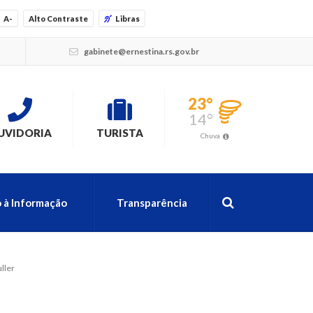
A-
Alto Contraste
Libras
gabinete@ernestina.rs.gov.br
23°
14°
UVIDORIA
TURISTA
Chuva
 à Informação
Transparência
ller