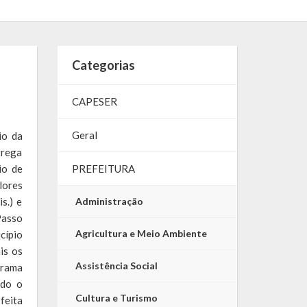
Categorias
CAPESER
Geral
io da
trega
io de
PREFEITURA
lores
s.) e
Administração
Passo
Agricultura e Meio Ambiente
cípio
is os
Assistência Social
grama
ado o
Cultura e Turismo
feita