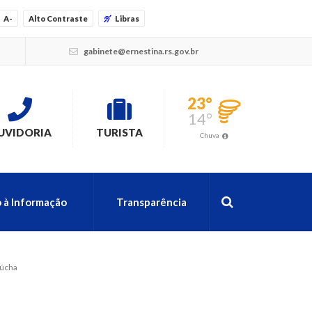
A-
Alto Contraste
Libras
gabinete@ernestina.rs.gov.br
23°
14°
UVIDORIA
TURISTA
Chuva
 à Informação
Transparência
aúcha