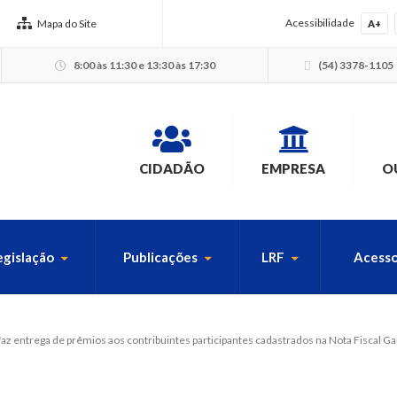
Acessibilidade
Mapa do Site
A+
8:00 às 11:30 e 13:30 às 17:30
(54) 3378-1105
CIDADÃO
EMPRESA
O
egislação
Publicações
LRF
Acesso
USCA PELO SITE
faz entrega de prêmios aos contribuintes participantes cadastrados na Nota Fiscal G