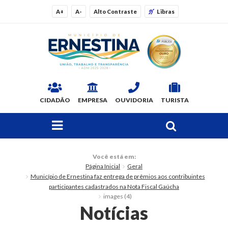
A+
A-
Alto Contraste
Libras
CIDADÃO
EMPRESA
OUVIDORIA
TURISTA
FAÇA SUA BUSCA PELO SITE
O Município
Você está em:
Página Inicial
Geral
Dados Gerais
Município de Ernestina faz entrega de prêmios aos contribuintes
participantes cadastrados na Nota Fiscal Gaúcha
Ex-prefeitos
images (4)
Notícias
Histórico