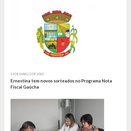
Escola Municipal De Ensino Fundamental Educarte
Escola Municipal De Ensino Fundamental João Alfredo Sachser
Escola Municipal De Ensino Fundamental Osvaldo Cruz
Agricultura
Fazenda
Obras e Viação
13 DE MARÇO DE 2020
Saúde
Ernestina tem novos sorteados no Programa Nota
Fiscal Gaúcha
Serviços Oferecidos pela Secretaria de Saúde
Serviços Urbanos
Legislação
ATOS NORMATIVOS