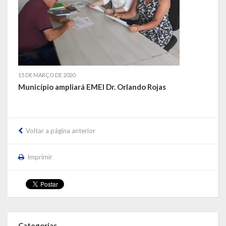
LEIS ORDINÁRIAS
LEIS COMPLEMENTARES
DECRETOS
15 DE MARÇO DE 2020
Município ampliará EMEI Dr. Orlando Rojas
Publicações
Conselhos Municipais
Voltar a página anterior
Regulamentos
Editais
Imprimir
Planos
Concursos
Termos de Compromisso
Categorias