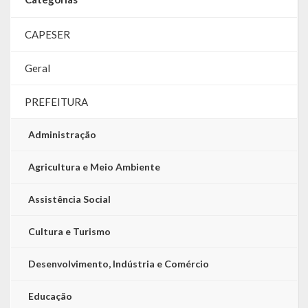
LRF
CAPESER
RGF – Relatório de Gestão Fiscal
Geral
RREO – Relatório Resumido da Execução Orçamentária
PREFEITURA
LOA – Lei Orçamentária Anual
Administração
RC – Relatório Circunstanciado
Agricultura e Meio Ambiente
PPA – Plano Plurianual
Assistência Social
LDO – Lei de Diretrizes Orçamentárias
Cultura e Turismo
Acesso à Informação
Desenvolvimento, Indústria e Comércio
Transparência
Educação