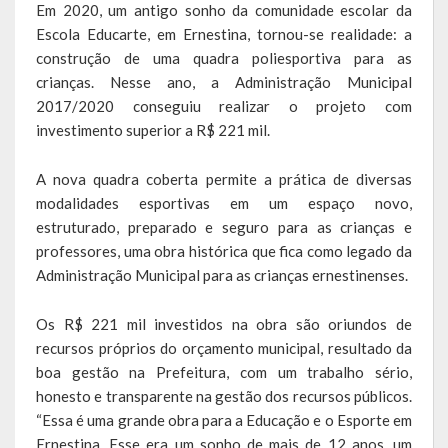
Em 2020, um antigo sonho da comunidade escolar da
Escola Municipal De Ensino Fundamental Educarte
Escola Educarte, em Ernestina, tornou-se realidade: a
Escola Municipal De Ensino Fundamental João Alfredo Sachser
construção de uma quadra poliesportiva para as
crianças. Nesse ano, a Administração Municipal
Escola Municipal De Ensino Fundamental Osvaldo Cruz
2017/2020 conseguiu realizar o projeto com
investimento superior a R$ 221 mil.
Agricultura
A nova quadra coberta permite a prática de diversas
Fazenda
modalidades esportivas em um espaço novo,
Obras e Viação
estruturado, preparado e seguro para as crianças e
professores, uma obra histórica que fica como legado da
Saúde
Administração Municipal para as crianças ernestinenses.
Serviços Oferecidos pela Secretaria de Saúde
Os R$ 221 mil investidos na obra são oriundos de
recursos próprios do orçamento municipal, resultado da
Serviços Urbanos
boa gestão na Prefeitura, com um trabalho sério,
honesto e transparente na gestão dos recursos públicos.
Legislação
“Essa é uma grande obra para a Educação e o Esporte em
Ernestina. Esse era um sonho de mais de 12 anos, um
ATOS NORMATIVOS