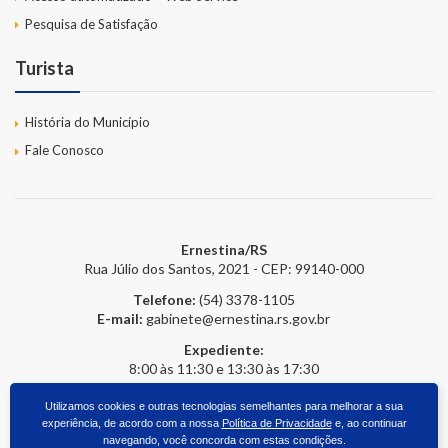
Pesquisa de Satisfação
Turista
História do Município
Fale Conosco
Ernestina/RS
Rua Júlio dos Santos, 2021 - CEP: 99140-000
Telefone:
(54) 3378-1105
E-mail:
gabinete@ernestina.rs.gov.br
Expediente:
8:00 às 11:30 e 13:30 às 17:30
Utilizamos cookies e outras tecnologias semelhantes para melhorar a sua
experiência, de acordo com a nossa
Política de Privacidade
e, ao continuar
2026 © Prefeitura Online
- Todos os direitos reservados.
upside.cc
navegando, você concorda com estas condições.