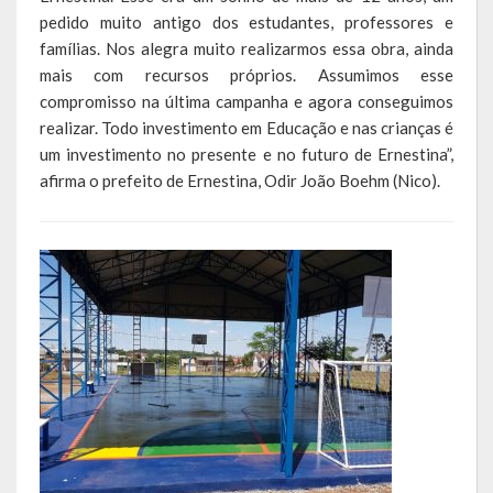
pedido muito antigo dos estudantes, professores e
LEIS ORDINÁRIAS
famílias. Nos alegra muito realizarmos essa obra, ainda
mais com recursos próprios. Assumimos esse
LEIS COMPLEMENTARES
compromisso na última campanha e agora conseguimos
realizar. Todo investimento em Educação e nas crianças é
DECRETOS
um investimento no presente e no futuro de Ernestina”,
afirma o prefeito de Ernestina, Odir João Boehm (Nico).
Publicações
Conselhos Municipais
Regulamentos
Editais
Planos
Concursos
Termos de Compromisso