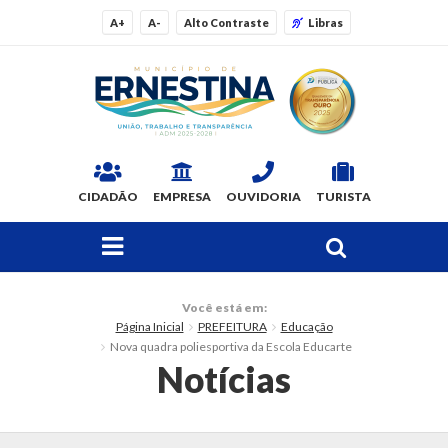
A+
A-
Alto Contraste
Libras
CIDADÃO
EMPRESA
OUVIDORIA
TURISTA
FAÇA SUA BUSCA PELO SITE
O Município
Você está em:
Página Inicial
PREFEITURA
Educação
Dados Gerais
Nova quadra poliesportiva da Escola Educarte
Notícias
Ex-prefeitos
Histórico