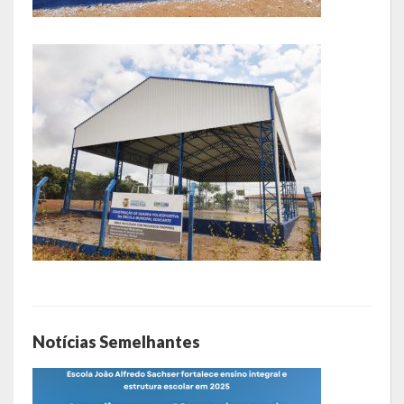
LRF
RGF – Relatório de Gestão Fiscal
RREO – Relatório Resumido da Execução Orçamentária
LOA – Lei Orçamentária Anual
RC – Relatório Circunstanciado
PPA – Plano Plurianual
LDO – Lei de Diretrizes Orçamentárias
Acesso à Informação
Notícias Semelhantes
Transparência