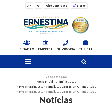
A+
A-
Alto Contraste
Libras
CIDADÃO
EMPRESA
OUVIDORIA
TURISTA
FAÇA SUA BUSCA PELO SITE
O Município
Você está em:
Página Inicial
Administração
Dados Gerais
Prefeitura investe na ampliação da EMEI Dr. Orlando Rojas
Prefeitura investe na ampliação da EMEI Dr. Orlando Rojas
Ex-prefeitos
Notícias
Histórico