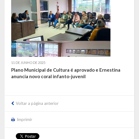
LEIS ORDINÁRIAS
LEIS COMPLEMENTARES
DECRETOS
Publicações
11 DE JUNHO DE 2025
Conselhos Municipais
Plano Municipal de Cultura é aprovado e Ernestina
anuncia novo coral infanto-juvenil
Regulamentos
Editais
Voltar a página anterior
Planos
Imprimir
Concursos
Termos de Compromisso