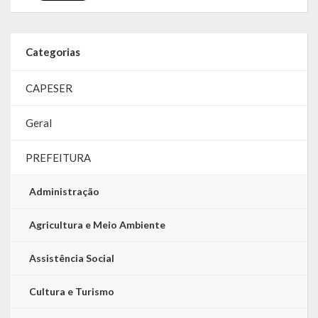
LRF
Categorias
RGF – Relatório de Gestão Fiscal
RREO – Relatório Resumido da Execução Orçamentária
CAPESER
LOA – Lei Orçamentária Anual
Geral
RC – Relatório Circunstanciado
PREFEITURA
PPA – Plano Plurianual
Administração
LDO – Lei de Diretrizes Orçamentárias
Agricultura e Meio Ambiente
Acesso à Informação
Assistência Social
Transparência
Cultura e Turismo