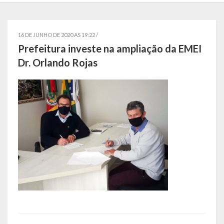
Localização
Símbolos
16 DE JUNHO DE 2020 AS 19:22 /
Prefeitura investe na ampliação da EMEI
Telefones Úteis
Dr. Orlando Rojas
Secretarias
Estrutura organizacional
Administração
Assistência Social
Educação, Cultura, Desporto e Turismo
Sala Multidisciplinar Saber Mais
Escola Municipal de Educação Infantil Dr. Orlando Rojas