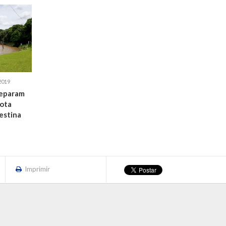
2019
reparam
ota
estina
Imprimir