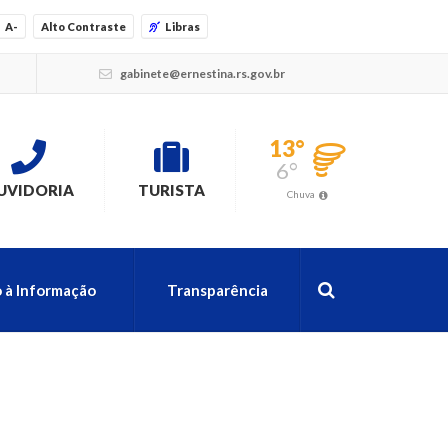
A-
Alto Contraste
Libras
gabinete@ernestina.rs.gov.br
13°
6°
UVIDORIA
TURISTA
Chuva
 à Informação
Transparência