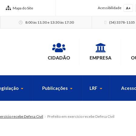
Acessibilidade
Mapa do Site
A+
8:00 às 11:30 e 13:30 às 17:30
(54) 3378-1105
CIDADÃO
EMPRESA
O
egislação
Publicações
LRF
Acesso
USCA PELO SITE
ercício recebe Defesa Civil
Prefeito em exercício recebe Defesa Civil