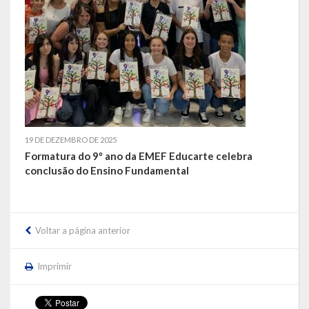
LRF
RGF – Relatório de Gestão Fiscal
RREO – Relatório Resumido da Execução Orçamentária
LOA – Lei Orçamentária Anual
19 DE DEZEMBRO DE 2025
RC – Relatório Circunstanciado
Formatura do 9º ano da EMEF Educarte celebra
conclusão do Ensino Fundamental
PPA – Plano Plurianual
LDO – Lei de Diretrizes Orçamentárias
Voltar a página anterior
Acesso à Informação
Imprimir
Transparência