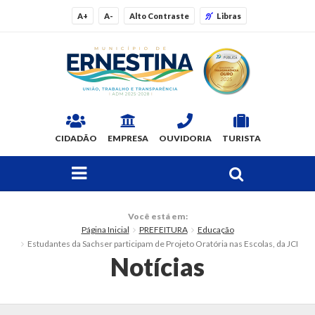
A+
A-
Alto Contraste
Libras
CIDADÃO
EMPRESA
OUVIDORIA
TURISTA
FAÇA SUA BUSCA PELO SITE
O Município
Você está em:
Página Inicial
PREFEITURA
Educação
Dados Gerais
Estudantes da Sachser participam de Projeto Oratória nas Escolas, da JCI
Notícias
Ex-prefeitos
Histórico