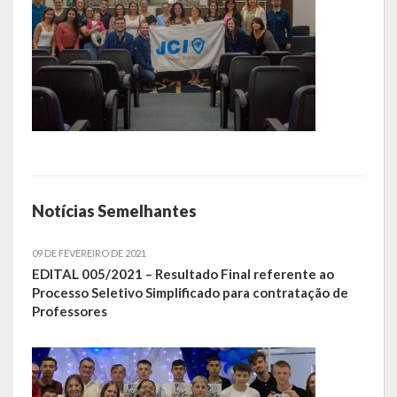
LEIS ORDINÁRIAS
LEIS COMPLEMENTARES
DECRETOS
Publicações
Conselhos Municipais
Notícias Semelhantes
Regulamentos
09 DE FEVEREIRO DE 2021
Editais
EDITAL 005/2021 – Resultado Final referente ao
Processo Seletivo Simplificado para contratação de
Planos
Professores
Concursos
Termos de Compromisso