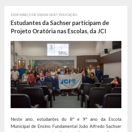
Localização
10 DE MARÇO DE 2020 AS 18:47 /
EDUCAÇÃO
Símbolos
Estudantes da Sachser participam de
Projeto Oratória nas Escolas, da JCI
Telefones Úteis
Secretarias
Estrutura organizacional
Administração
Assistência Social
Educação, Cultura, Desporto e Turismo
Sala Multidisciplinar Saber Mais
Neste ano, estudantes do 8º e 9º ano da Escola
Escola Municipal de Educação Infantil Dr. Orlando Rojas
Municipal de Ensino Fundamental João Alfredo Sachser