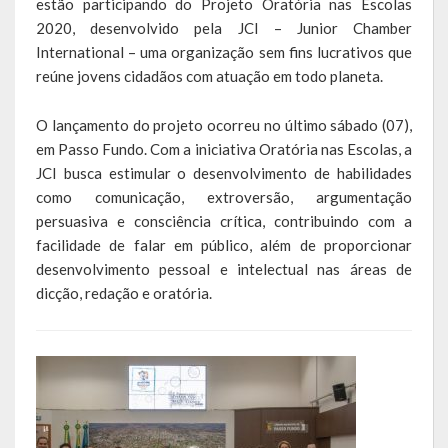
estão participando do Projeto Oratória nas Escolas
Escola Municipal De Ensino Fundamental Educarte
2020, desenvolvido pela JCI – Junior Chamber
International – uma organização sem fins lucrativos que
Escola Municipal De Ensino Fundamental João Alfredo Sachser
reúne jovens cidadãos com atuação em todo planeta.
Escola Municipal De Ensino Fundamental Osvaldo Cruz
O lançamento do projeto ocorreu no último sábado (07),
Agricultura
em Passo Fundo. Com a iniciativa Oratória nas Escolas, a
JCI busca estimular o desenvolvimento de habilidades
Fazenda
como comunicação, extroversão, argumentação
persuasiva e consciência crítica, contribuindo com a
Obras e Viação
facilidade de falar em público, além de proporcionar
desenvolvimento pessoal e intelectual nas áreas de
Saúde
dicção, redação e oratória.
Serviços Oferecidos pela Secretaria de Saúde
Serviços Urbanos
Legislação
ATOS NORMATIVOS