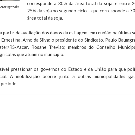
corresponde a 30% da área total da soja; e entre 
etor agrícola
25% da soja no segundo ciclo – que corresponde a 7
área total da soja.
 partir da avaliação dos danos da estiagem, em reunião na última s
e Ernestina, Arno da Silva; o presidente do Sindicato, Paulo Baumgra
mater/RS-Ascar, Rosane Treviso; membros do Conselho Municip
grícolas que atuam no município.
sível pressionar os governos do Estado e da União para que polí
ial. A mobilização ocorre junto a outras municipalidades ga
 período.