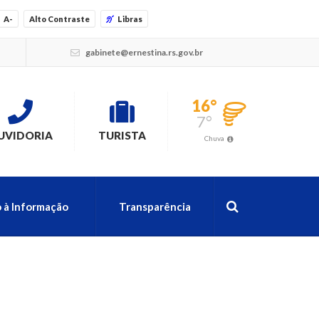
A-
Alto Contraste
Libras
gabinete@ernestina.rs.gov.br
16°
7°
UVIDORIA
TURISTA
Chuva
 à Informação
Transparência