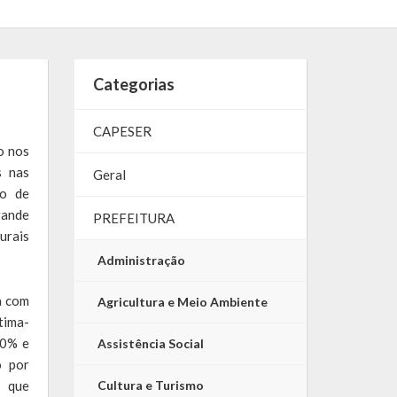
Categorias
CAPESER
o nos
s nas
Geral
lo de
rande
PREFEITURA
rais
Administração
a com
Agricultura e Meio Ambiente
tima-
80% e
Assistência Social
o por
o que
Cultura e Turismo