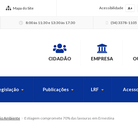
Acessibilidade
Mapa do Site
A+
8:00 às 11:30 e 13:30 às 17:30
(54) 3378-1105
CIDADÃO
EMPRESA
O
egislação
Publicações
LRF
Acesso
USCA PELO SITE
eio Ambiente
Estiagem compromete 70% das lavouras em Ernestina