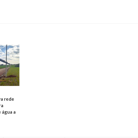
va rede
ra
 água a