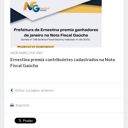
LEIS ORDINÁRIAS
LEIS COMPLEMENTARES
DECRETOS
Publicações
04 DE MARÇO DE 2025
Ernestina premia contribuintes cadastrados na Nota
Conselhos Municipais
Fiscal Gaúcha
Regulamentos
Editais
Voltar a página anterior
Planos
Imprimir
Concursos
Termos de Compromisso