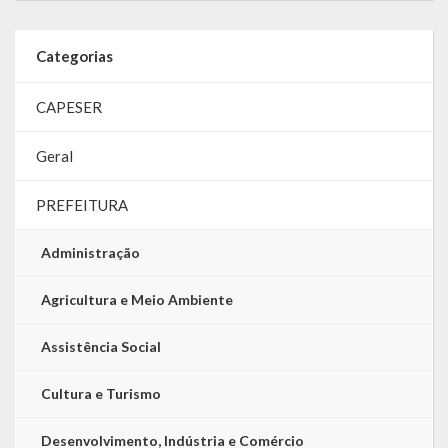
LRF
Categorias
RGF – Relatório de Gestão Fiscal
CAPESER
RREO – Relatório Resumido da Execução Orçamentária
Geral
LOA – Lei Orçamentária Anual
PREFEITURA
RC – Relatório Circunstanciado
PPA – Plano Plurianual
Administração
LDO – Lei de Diretrizes Orçamentárias
Agricultura e Meio Ambiente
Acesso à Informação
Assistência Social
Transparência
Cultura e Turismo
Desenvolvimento, Indústria e Comércio