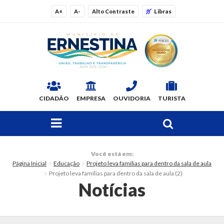
A+
A-
Alto Contraste
Libras
CIDADÃO
EMPRESA
OUVIDORIA
TURISTA
FAÇA SUA BUSCA PELO SITE
O Município
Você está em:
Página Inicial
Educação
Projeto leva famílias para dentro da sala de aula
Dados Gerais
Projeto leva famílias para dentro da sala de aula (2)
Notícias
Ex-prefeitos
Histórico