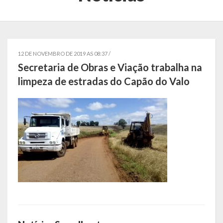
Localização
Símbolos
Telefones Úteis
12 DE NOVEMBRO DE 2019 AS 08:37 /
Secretaria de Obras e Viação trabalha na
Secretarias
limpeza de estradas do Capão do Valo
Estrutura organizacional
Administração
Assistência Social
Educação, Cultura, Desporto e Turismo
Sala Multidisciplinar Saber Mais
Escola Municipal de Educação Infantil Dr. Orlando Rojas