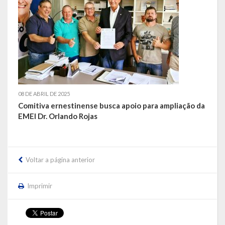
LEIS ORDINÁRIAS
LEIS COMPLEMENTARES
DECRETOS
Publicações
08 DE ABRIL DE 2025
Comitiva ernestinense busca apoio para ampliação da
Conselhos Municipais
EMEI Dr. Orlando Rojas
Regulamentos
Editais
Voltar a página anterior
Planos
Imprimir
Concursos
Termos de Compromisso