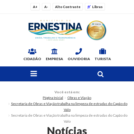
A+
A-
Alto Contraste
Libras
CIDADÃO
EMPRESA
OUVIDORIA
TURISTA
FAÇA SUA BUSCA PELO SITE
O Município
Você está em:
Página Inicial
Obras e Viação
Dados Gerais
Secretaria de Obras e Viação trabalha na limpeza de estradas do Capão do
Valo
Ex-prefeitos
Secretaria de Obras e Viação trabalha na limpeza de estradas do Capão do
Valo
Notícias
Histórico