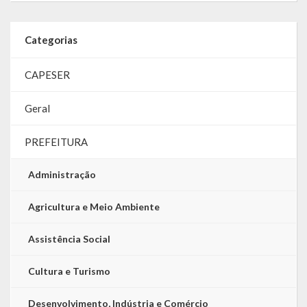
LRF
Categorias
RGF – Relatório de Gestão Fiscal
CAPESER
RREO – Relatório Resumido da Execução Orçamentária
Geral
LOA – Lei Orçamentária Anual
PREFEITURA
RC – Relatório Circunstanciado
PPA – Plano Plurianual
Administração
LDO – Lei de Diretrizes Orçamentárias
Agricultura e Meio Ambiente
Acesso à Informação
Assistência Social
Transparência
Cultura e Turismo
Desenvolvimento, Indústria e Comércio