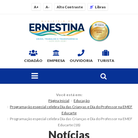
A+
A-
Alto Contraste
Libras
CIDADÃO
EMPRESA
OUVIDORIA
TURISTA
FAÇA SUA BUSCA PELO SITE
O Município
Você está em:
Página Inicial
Educação
Dados Gerais
Programação especial celebra Dia das Crianças e Dia do Professor na EMEF
Educarte
Ex-prefeitos
Programação especial celebra Dia das Crianças e Dia do Professor na EMEF
Educarte (18)
Notícias
Histórico