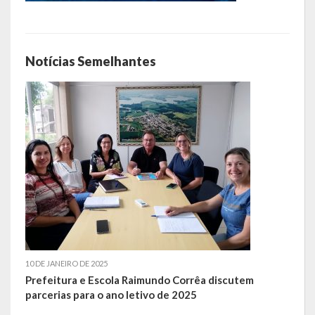
Escola Municipal De Ensino Fundamental Educarte
Escola Municipal De Ensino Fundamental João Alfredo Sachser
Notícias Semelhantes
Escola Municipal De Ensino Fundamental Osvaldo Cruz
Agricultura
Fazenda
Obras e Viação
Saúde
Serviços Oferecidos pela Secretaria de Saúde
Serviços Urbanos
10 DE JANEIRO DE 2025
Prefeitura e Escola Raimundo Corrêa discutem
Legislação
parcerias para o ano letivo de 2025
ATOS NORMATIVOS