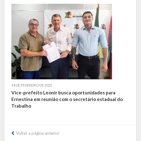
LEIS ORDINÁRIAS
LEIS COMPLEMENTARES
DECRETOS
Publicações
Conselhos Municipais
Regulamentos
14 DE FEVEREIRO DE 2025
Vice-prefeito Leonir busca oportunidades para
Editais
Ernestina em reunião com o secretário estadual do
Trabalho
Planos
Concursos
Voltar a página anterior
Termos de Compromisso