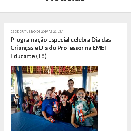
Localização
Símbolos
Telefones Úteis
22 DE OUTUBRO DE 2019 AS 21:13 /
Programação especial celebra Dia das
Secretarias
Crianças e Dia do Professor na EMEF
Educarte (18)
Estrutura organizacional
Administração
Assistência Social
Educação, Cultura, Desporto e Turismo
Sala Multidisciplinar Saber Mais
Escola Municipal de Educação Infantil Dr. Orlando Rojas