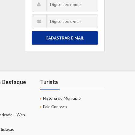
CADASTRAR E-MAIL
m Destaque
Turista
História do Município
Fale Conosco
atizado – Web
tisfação