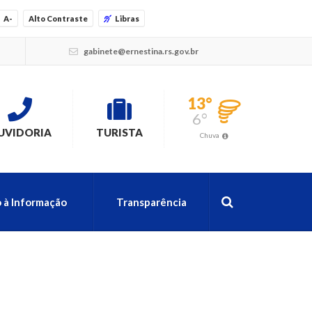
A-
Alto Contraste
Libras
gabinete@ernestina.rs.gov.br
13°
6°
UVIDORIA
TURISTA
Chuva
 à Informação
Transparência