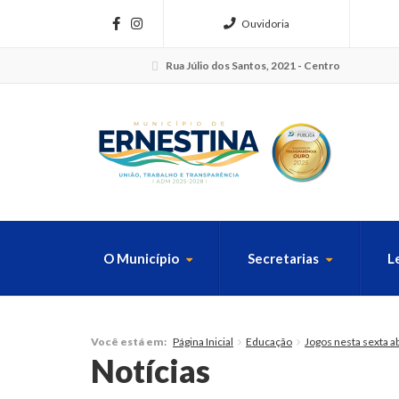
Ouvidoria
Rua Júlio dos Santos, 2021 - Centro
O Município
Secretarias
L
FAÇA SUA B
Página Inicial
Educação
Jogos nesta sexta a
Você está em:
Notícias