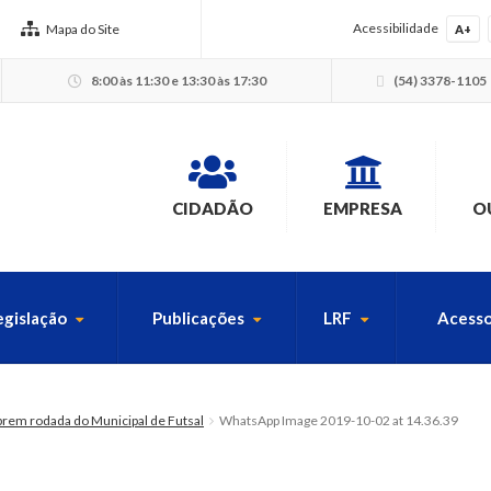
Acessibilidade
Mapa do Site
A+
8:00 às 11:30 e 13:30 às 17:30
(54) 3378-1105
CIDADÃO
EMPRESA
O
egislação
Publicações
LRF
Acesso
USCA PELO SITE
brem rodada do Municipal de Futsal
WhatsApp Image 2019-10-02 at 14.36.39