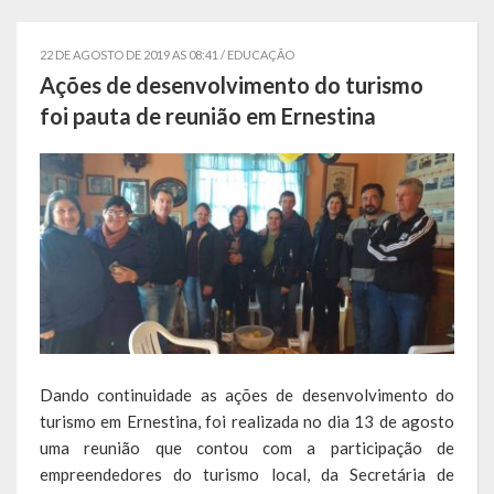
Localização
22 DE AGOSTO DE 2019 AS 08:41 /
EDUCAÇÃO
Símbolos
Ações de desenvolvimento do turismo
foi pauta de reunião em Ernestina
Telefones Úteis
Secretarias
Estrutura organizacional
Administração
Assistência Social
Educação, Cultura, Desporto e Turismo
Dando continuidade as ações de desenvolvimento do
Sala Multidisciplinar Saber Mais
turismo em Ernestina, foi realizada no dia 13 de agosto
uma reunião que contou com a participação de
Escola Municipal de Educação Infantil Dr. Orlando Rojas
empreendedores do turismo local, da Secretária de