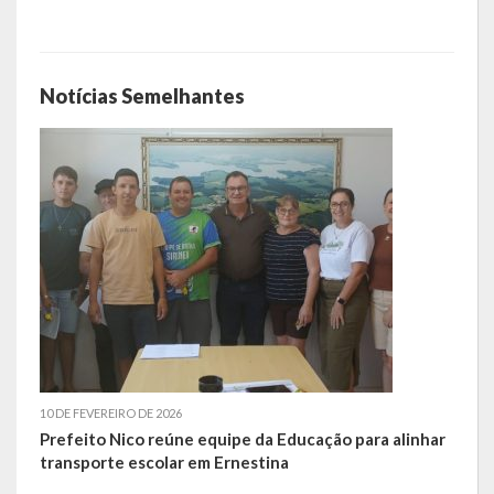
LEIS ORDINÁRIAS
Notícias Semelhantes
LEIS COMPLEMENTARES
DECRETOS
Publicações
Conselhos Municipais
Regulamentos
Editais
Planos
10 DE FEVEREIRO DE 2026
Concursos
Prefeito Nico reúne equipe da Educação para alinhar
transporte escolar em Ernestina
Termos de Compromisso