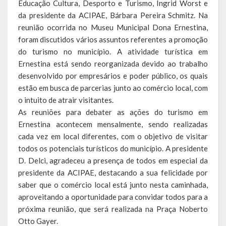
Educação Cultura, Desporto e Turismo, Ingrid Worst e
Escola Municipal De Ensino Fundamental Educarte
da presidente da ACIPAE, Bárbara Pereira Schmitz. Na
reunião ocorrida no Mus
eu Municipal Dona Ernestina,
Escola Municipal De Ensino Fundamental João Alfredo Sachser
foram discutidos vários assuntos referentes a promoção
Escola Municipal De Ensino Fundamental Osvaldo Cruz
do turismo no município. A atividade turística em
Ernestina está sendo reorganizada devido ao trabalho
Agricultura
desenvolvido por empresários e poder público, os quais
estão em busca de parcerias junto ao comércio local, com
Fazenda
o intuito de atrair visitantes.
As reuniões para debater as ações do turismo em
Obras e Viação
Ernestina acontecem mensalmente, sendo realizadas
Saúde
cada vez em local diferentes, com o objetivo de visitar
todos os potenciais turísticos do município. A presidente
Serviços Oferecidos pela Secretaria de Saúde
D. Delci, agradeceu a presença de todos em especial da
presidente da ACIPAE, destacando a sua felicidade por
Serviços Urbanos
saber que o comércio local está junto nesta caminhada,
aproveitando a oportunidade para convidar todos para a
Legislação
próxima reunião, que será realizada na Praça Noberto
Otto Gayer.
ATOS NORMATIVOS