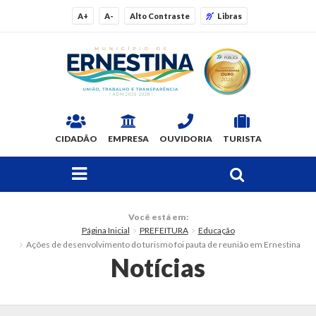
A+
A-
Alto Contraste
Libras
CIDADÃO
EMPRESA
OUVIDORIA
TURISTA
FAÇA SUA BUSCA PELO SITE
O Município
Você está em:
Página Inicial
PREFEITURA
Educação
Dados Gerais
Ações de desenvolvimento do turismo foi pauta de reunião em Ernestina
Notícias
Ex-prefeitos
Histórico