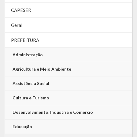
CAPESER
LRF
RGF – Relatório de Gestão Fiscal
Geral
RREO – Relatório Resumido da Execução Orçamentária
PREFEITURA
LOA – Lei Orçamentária Anual
Administração
RC – Relatório Circunstanciado
Agricultura e Meio Ambiente
PPA – Plano Plurianual
Assistência Social
LDO – Lei de Diretrizes Orçamentárias
Cultura e Turismo
Acesso à Informação
Desenvolvimento, Indústria e Comércio
Transparência
Educação