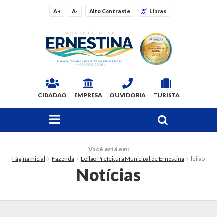
A+
A-
Alto Contraste
Libras
CIDADÃO
EMPRESA
OUVIDORIA
TURISTA
FAÇA SUA BUSCA PELO SITE
O Município
Você está em:
Página Inicial
Fazenda
Leilão Prefeitura Municipal de Ernestina
leilão
Dados Gerais
Notícias
Ex-prefeitos
Histórico