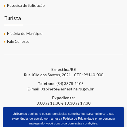
Pesquisa de Satisfação
Turista
História do Município
Fale Conosco
Ernestina/RS
Rua Júlio dos Santos, 2021 - CEP: 99140-000
Telefone:
(54) 3378-1105
E-mail:
gabinete@ernestina.rs.gov.br
Expediente:
8:00 às 11:30 e 13:30 às 17:30
Utilizamos cookies e outras tecnologias semelhantes para melhorar a sua
experiência, de acordo com a nossa
Política de Privacidade
e, ao continuar
2026 © Prefeitura Online
- Todos os direitos reservados.
upside.cc
navegando, você concorda com estas condições.