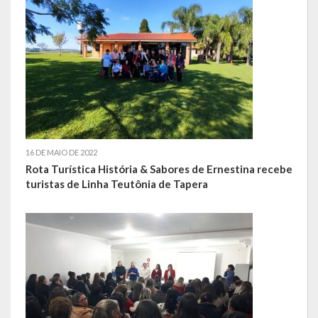
Escola Municipal De Ensino Fundamental Educarte
Escola Municipal De Ensino Fundamental João Alfredo Sachser
Escola Municipal De Ensino Fundamental Osvaldo Cruz
Agricultura
Fazenda
16 DE MAIO DE 2022
Obras e Viação
Rota Turística História & Sabores de Ernestina recebe
turistas de Linha Teutônia de Tapera
Saúde
Serviços Oferecidos pela Secretaria de Saúde
Serviços Urbanos
Legislação
ATOS NORMATIVOS