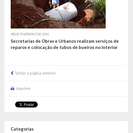
LRF
RGF – Relatório de Gestão Fiscal
08 DE FEVEREIRO DE 2021
RREO – Relatório Resumido da Execução Orçamentária
Secretarias de Obras e Urbanos realizam serviços de
reparos e colocação de tubos de bueiros no interior
LOA – Lei Orçamentária Anual
RC – Relatório Circunstanciado
Voltar a página anterior
PPA – Plano Plurianual
LDO – Lei de Diretrizes Orçamentárias
Imprimir
Acesso à Informação
Transparência
Categorias