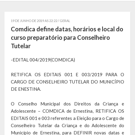
Localização
Símbolos
19 DE JUNHO DE 2019 AS 22:22 /
GERAL
Comdica define datas, horários e local do
Telefones Úteis
curso preparatório para Conselheiro
Tutelar
Secretarias
-EDITAL 004/2019(COMDICA)
Estrutura organizacional
Administração
RETIFICA OS EDITAIS 001 E 003/2019 PARA O
CARGO DE CONSELHEIRO TUTELAR DO MUNICÍPIO
Assistência Social
DE ENESTINA.
Educação, Cultura, Desporto e Turismo
O Conselho Municipal dos Direitos da Criança e
Adolescente – COMDICA de Ernestina, RETIFICA OS
Sala Multidisciplinar Saber Mais
EDITAIS 001 e 003 referentes a Eleição para o Cargo de
Conselheiro Tutelar da Criança e do Adolescente do
Escola Municipal de Educação Infantil Dr. Orlando Rojas
Município de Ernestina, para DEFINIR novas datas e