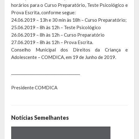
Escola Municipal De Ensino Fundamental Educarte
horários para o Curso Preparatório, Teste Psicológico e
Prova Escrita, conforme segue:
Escola Municipal De Ensino Fundamental João Alfredo Sachser
24.06.2019 – 13h e 30 min às 18h – Curso Preparatório;
25.06.2019 – 8h às 12h – Teste Psicológico
Escola Municipal De Ensino Fundamental Osvaldo Cruz
26.06.2019 – 8h às 12h – Curso Preparatório
27.06.2019 – 8h às 12h – Prova Escrita.
Agricultura
Conselho Municipal dos Direitos da Criança e
Fazenda
Adolescente – COMDICA, em 19 de Junho de 2019.
Obras e Viação
_____________________________________
Saúde
Presidente COMDICA
Serviços Oferecidos pela Secretaria de Saúde
Serviços Urbanos
Notícias Semelhantes
Legislação
ATOS NORMATIVOS