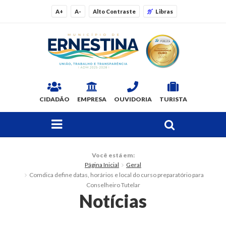
A+
A-
Alto Contraste
Libras
CIDADÃO
EMPRESA
OUVIDORIA
TURISTA
FAÇA SUA BUSCA PELO SITE
O Município
Você está em:
Página Inicial
Geral
Dados Gerais
Comdica define datas, horários e local do curso preparatório para
Conselheiro Tutelar
Ex-prefeitos
Notícias
Histórico