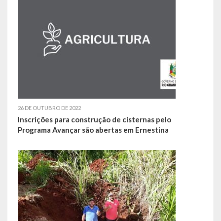
LEIS ORDINÁRIAS
LEIS COMPLEMENTARES
DECRETOS
Publicações
Conselhos Municipais
26 DE OUTUBRO DE 2022
Inscrições para construção de cisternas pelo
Programa Avançar são abertas em Ernestina
Regulamentos
Editais
Planos
Concursos
Termos de Compromisso