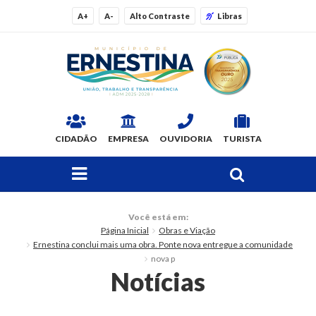
A+
A-
Alto Contraste
Libras
CIDADÃO
EMPRESA
OUVIDORIA
TURISTA
FAÇA SUA BUSCA PELO SITE
O Município
Você está em:
Página Inicial
Obras e Viação
Dados Gerais
Ernestina conclui mais uma obra. Ponte nova entregue a comunidade
nova p
Ex-prefeitos
Notícias
Histórico