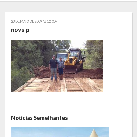
Localização
Símbolos
23 DE MAIO DE 2019 AS 12:00 /
nova p
Telefones Úteis
Secretarias
Estrutura organizacional
Administração
Assistência Social
Educação, Cultura, Desporto e Turismo
Sala Multidisciplinar Saber Mais
Notícias Semelhantes
Escola Municipal de Educação Infantil Dr. Orlando Rojas