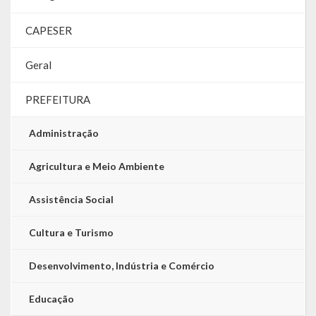
LRF
CAPESER
RGF – Relatório de Gestão Fiscal
Geral
RREO – Relatório Resumido da Execução Orçamentária
PREFEITURA
LOA – Lei Orçamentária Anual
Administração
RC – Relatório Circunstanciado
Agricultura e Meio Ambiente
PPA – Plano Plurianual
Assistência Social
LDO – Lei de Diretrizes Orçamentárias
Cultura e Turismo
Acesso à Informação
Desenvolvimento, Indústria e Comércio
Transparência
Educação