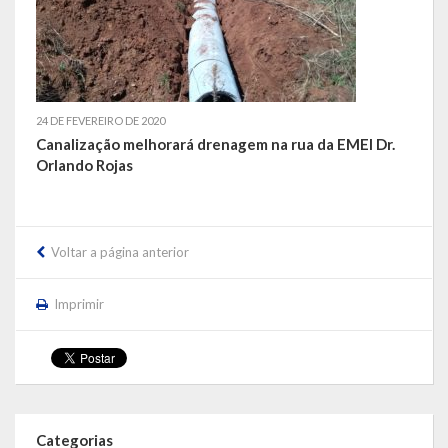
LEIS ORDINÁRIAS
LEIS COMPLEMENTARES
24 DE FEVEREIRO DE 2020
DECRETOS
Canalização melhorará drenagem na rua da EMEI Dr.
Orlando Rojas
Publicações
Conselhos Municipais
Voltar a página anterior
Regulamentos
Imprimir
Editais
Planos
Concursos
Termos de Compromisso
Categorias