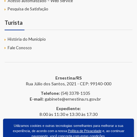
Acesso automatizado – Web Service
Pesquisa de Satisfação
Turista
História do Município
Fale Conosco
Ernestina/RS
Rua Júlio dos Santos, 2021 - CEP: 99140-000
Telefone:
(54) 3378-1105
E-mail:
gabinete@ernestina.rs.gov.br
Expediente:
8:00 às 11:30 e 13:30 às 17:30
Utilizamos cookies e outras tecnologias semelhantes para melhorar a sua
experiência, de acordo com a nossa
Política de Privacidade
e, ao continuar
2026 © Prefeitura Online
- Todos os direitos reservados.
upside.cc
navegando, você concorda com estas condições.