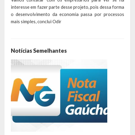
interesse em fazer parte desse projeto, pois dessa forma
LEIS ORDINÁRIAS
o desenvolvimento da economia passa por processos
mais simples, conclui Odir
LEIS COMPLEMENTARES
DECRETOS
Notícias Semelhantes
Publicações
Conselhos Municipais
Regulamentos
Editais
Planos
Concursos
Termos de Compromisso