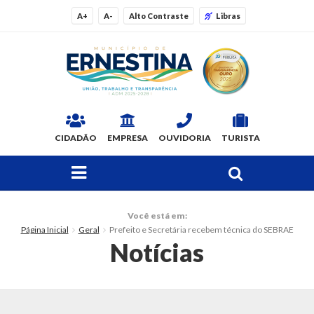
A+
A-
Alto Contraste
Libras
CIDADÃO
EMPRESA
OUVIDORIA
TURISTA
FAÇA SUA BUSCA PELO SITE
O Município
Você está em:
Página Inicial
Geral
Prefeito e Secretária recebem técnica do SEBRAE
Dados Gerais
Notícias
Ex-prefeitos
Histórico