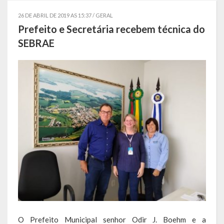
Localização
26 DE ABRIL DE 2019 AS 15:37 /
GERAL
Prefeito e Secretária recebem técnica do
Símbolos
SEBRAE
Telefones Úteis
Secretarias
Estrutura organizacional
Administração
Assistência Social
Educação, Cultura, Desporto e Turismo
Sala Multidisciplinar Saber Mais
Escola Municipal de Educação Infantil Dr. Orlando Rojas
O Prefeito Municipal senhor Odir J. Boehm e a