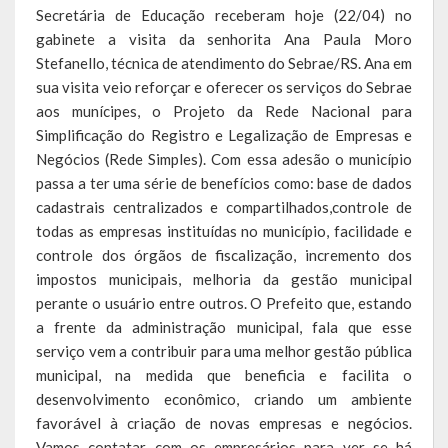
Escola Municipal De Ensino Fundamental Educarte
Secretária de Educação receberam hoje (22/04) no
gabinete a visita da senhorita Ana Paula Moro
Escola Municipal De Ensino Fundamental João Alfredo Sachser
Stefanello, técnica de atendimento do Sebrae/RS. Ana em
sua visita veio reforçar e oferecer os serviços do Sebrae
Escola Municipal De Ensino Fundamental Osvaldo Cruz
aos munícipes, o Projeto da Rede Nacional para
Simplificação do Registro e Legalização de Empresas e
Agricultura
Negócios (Rede Simples). Com essa adesão o município
Fazenda
passa a ter uma série de benefícios como: base de dados
cadastrais centralizados e compartilhados,controle de
Obras e Viação
todas as empresas instituídas no município, facilidade e
controle dos órgãos de fiscalização, incremento dos
Saúde
impostos municipais, melhoria da gestão municipal
perante o usuário entre outros. O Prefeito que, estando
Serviços Oferecidos pela Secretaria de Saúde
a frente da administração municipal, fala que esse
serviço vem a contribuir para uma melhor gestão pública
Serviços Urbanos
municipal, na medida que beneficia e facilita o
desenvolvimento econômico, criando um ambiente
Legislação
favorável à criação de novas empresas e negócios.
Vamos contatar com os empresários para ver se há
ATOS NORMATIVOS