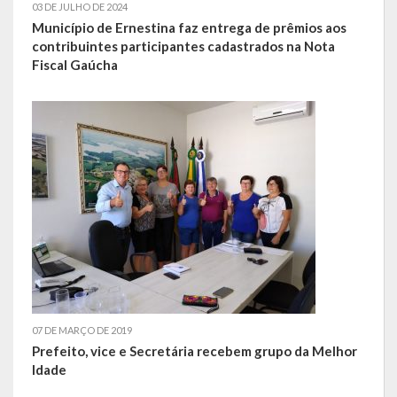
03 DE JULHO DE 2024
Município de Ernestina faz entrega de prêmios aos
LRF
contribuintes participantes cadastrados na Nota
Fiscal Gaúcha
RGF – Relatório de Gestão Fiscal
RREO – Relatório Resumido da Execução Orçamentária
LOA – Lei Orçamentária Anual
RC – Relatório Circunstanciado
PPA – Plano Plurianual
LDO – Lei de Diretrizes Orçamentárias
Acesso à Informação
07 DE MARÇO DE 2019
Transparência
Prefeito, vice e Secretária recebem grupo da Melhor
Idade