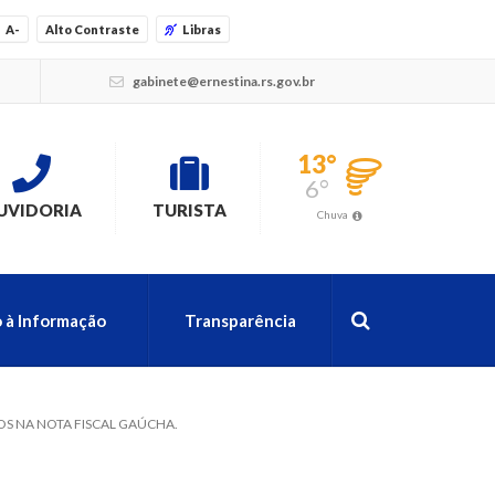
A-
Alto Contraste
Libras
gabinete@ernestina.rs.gov.br
13°
6°
UVIDORIA
TURISTA
Chuva
 à Informação
Transparência
OS NA NOTA FISCAL GAÚCHA.