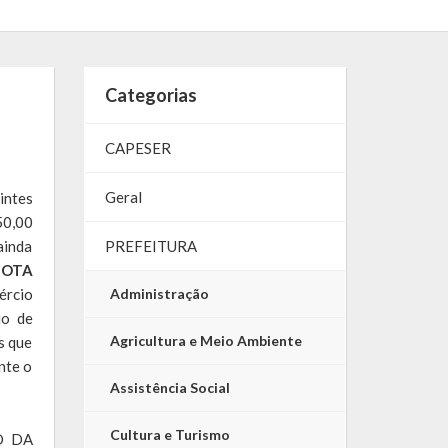
Categorias
CAPESER
Geral
intes
50,00
ainda
PREFEITURA
NOTA
ércio
Administração
io de
Agricultura e Meio Ambiente
s que
nte o
Assistência Social
Cultura e Turismo
O DA