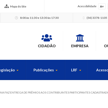
Acessibilidade
Mapa do Site
A+
8:00 às 11:30 e 13:30 às 17:30
(54) 3378-1105
CIDADÃO
EMPRESA
O
egislação
Publicações
LRF
Acesso
USCA PELO SITE
INA FAZ ENTREGA DE PRÊMIOS AOS CONTRIBUINTES PARTICIPANTES CADASTRAD