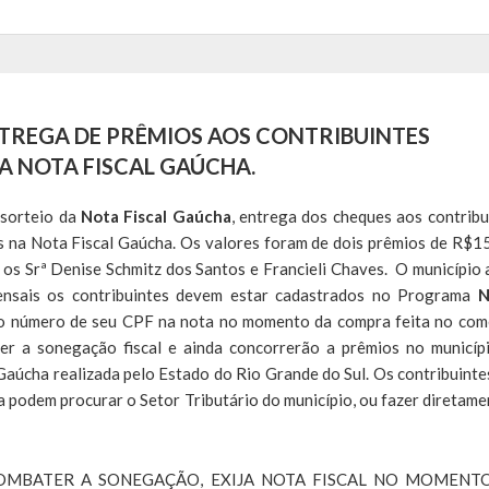
NTREGA DE PRÊMIOS AOS CONTRIBUINTES
A NOTA FISCAL GAÚCHA.
 sorteio da
Nota Fiscal Gaúcha
, entrega dos cheques aos contribu
s na Nota Fiscal Gaúcha. Os valores foram de dois prêmios de R$1
 os Srª Denise Schmitz dos Santos e Francieli Chaves. O município 
mensais os contribuintes devem estar cadastrados no Programa
o o número de seu CPF na nota no momento da compra feita no com
er a sonegação fiscal e ainda concorrerão a prêmios no municíp
Gaúcha realizada pelo Estado do Rio Grande do Sul. Os contribuinte
podem procurar o Setor Tributário do município, ou fazer diretame
COMBATER A SONEGAÇÃO, EXIJA NOTA FISCAL NO MOMENT