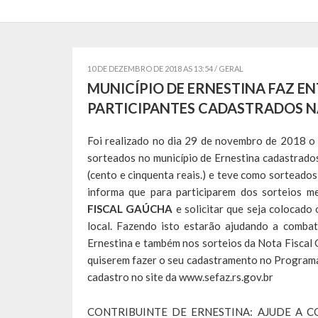
10 DE DEZEMBRO DE 2018 AS 13:54 /
GERAL
MUNICÍPIO DE ERNESTINA FAZ E
PARTICIPANTES CADASTRADOS N
Foi realizado no dia 29 de novembro de 2018 o
sorteados no município de Ernestina cadastrado
(cento e cinquenta reais.) e teve como sorteados
informa que para participarem dos sorteios 
FISCAL GAÚCHA
e solicitar que seja colocad
local. Fazendo isto estarão ajudando a combat
Ernestina e também nos sorteios da Nota Fiscal 
quiserem fazer o seu cadastramento no Programa 
cadastro no site da
www.sefaz.rs.gov.br
CONTRIBUINTE DE ERNESTINA: AJUDE A 