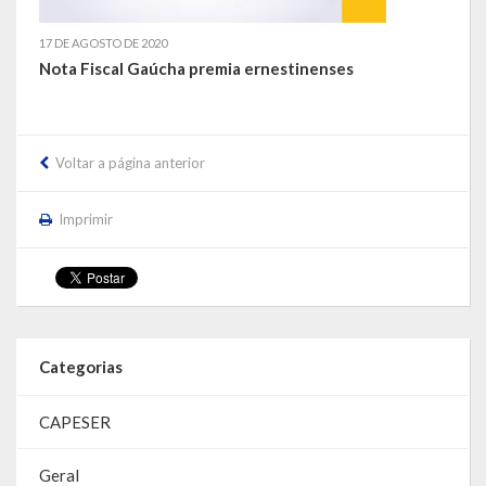
17 DE AGOSTO DE 2020
LEIS ORDINÁRIAS
Nota Fiscal Gaúcha premia ernestinenses
LEIS COMPLEMENTARES
DECRETOS
Voltar a página anterior
Publicações
Imprimir
Conselhos Municipais
Regulamentos
Editais
Categorias
Planos
CAPESER
Concursos
Termos de Compromisso
Geral