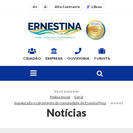
A+
A-
Alto Contraste
Libras
CIDADÃO
EMPRESA
OUVIDORIA
TURISTA
FAÇA SUA BUSCA PELO SITE
O Município
Você está em:
Página Inicial
Geral
Dados Gerais
Inaugurado o calçamento da comunidade de Esquina Penz
arvore3
Notícias
Ex-prefeitos
Histórico