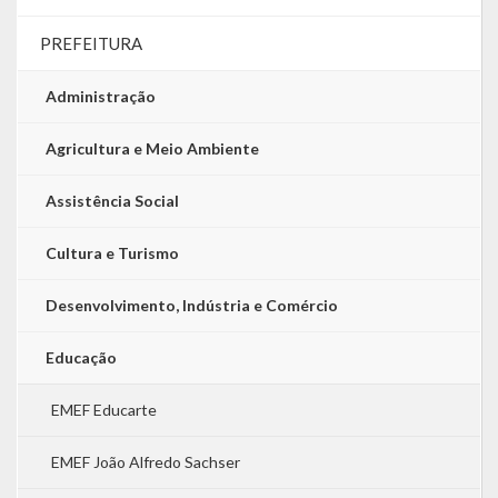
LRF
PREFEITURA
RGF – Relatório de Gestão Fiscal
Administração
RREO – Relatório Resumido da Execução Orçamentária
Agricultura e Meio Ambiente
LOA – Lei Orçamentária Anual
Assistência Social
RC – Relatório Circunstanciado
Cultura e Turismo
PPA – Plano Plurianual
Desenvolvimento, Indústria e Comércio
LDO – Lei de Diretrizes Orçamentárias
Educação
Acesso à Informação
EMEF Educarte
Transparência
EMEF João Alfredo Sachser