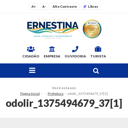
A+
A-
Alto Contraste
Libras
CIDADÃO
EMPRESA
OUVIDORIA
TURISTA
FAÇA SUA BUSCA PELO SITE
O Município
Você está em:
Página Inicial
Prefeitura
odolir_1375494679_37[1]
Dados Gerais
odolir_1375494679_37[1]
Ex-prefeitos
Histórico