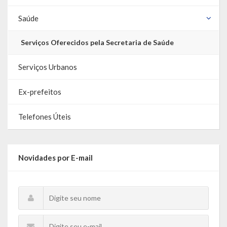
Saúde
LEIS ORDINÁRIAS
Serviços Oferecidos pela Secretaria de Saúde
LEIS COMPLEMENTARES
DECRETOS
Serviços Urbanos
Publicações
Ex-prefeitos
Conselhos Municipais
Telefones Úteis
Regulamentos
Editais
Novidades por E-mail
Planos
Concursos
Termos de Compromisso