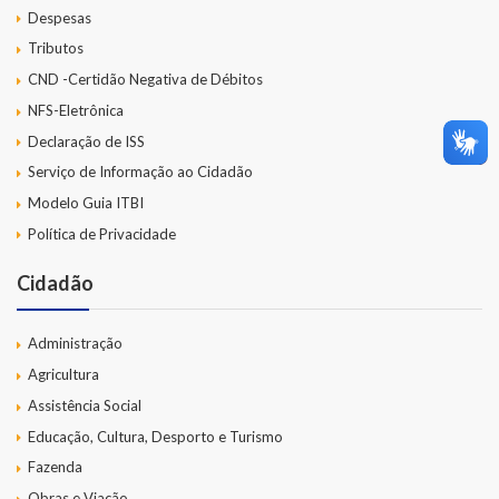
Despesas
LEIS ORDINÁRIAS
Tributos
CND -Certidão Negativa de Débitos
LEIS COMPLEMENTARES
NFS-Eletrônica
Declaração de ISS
DECRETOS
Serviço de Informação ao Cidadão
Publicações
Modelo Guia ITBI
Política de Privacidade
Conselhos Municipais
Cidadão
Regulamentos
Editais
Administração
Agricultura
Planos
Assistência Social
Educação, Cultura, Desporto e Turismo
Concursos
Fazenda
Termos de Compromisso
Obras e Viação