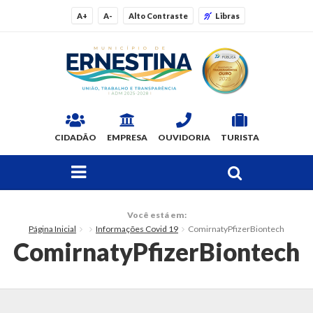
A+
A-
Alto Contraste
Libras
CIDADÃO
EMPRESA
OUVIDORIA
TURISTA
FAÇA SUA BUSCA PELO SITE
O Município
Você está em:
Página Inicial
Informações Covid 19
ComirnatyPfizerBiontech
Dados Gerais
ComirnatyPfizerBiontech
Ex-prefeitos
Histórico