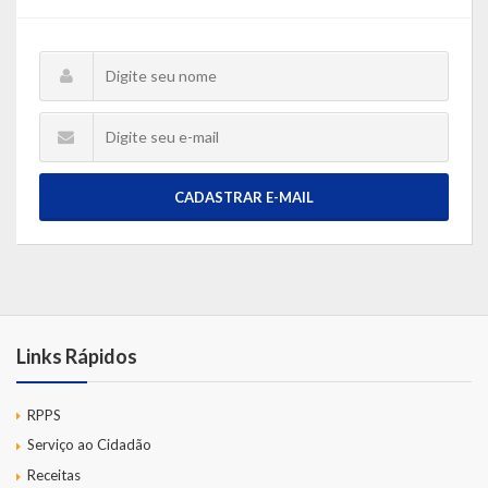
Escola Municipal De Ensino Fundamental Educarte
Escola Municipal De Ensino Fundamental João Alfredo Sachser
Escola Municipal De Ensino Fundamental Osvaldo Cruz
Agricultura
CADASTRAR E-MAIL
Fazenda
Obras e Viação
Saúde
Serviços Oferecidos pela Secretaria de Saúde
Links Rápidos
Serviços Urbanos
RPPS
Legislação
Serviço ao Cidadão
Receitas
ATOS NORMATIVOS