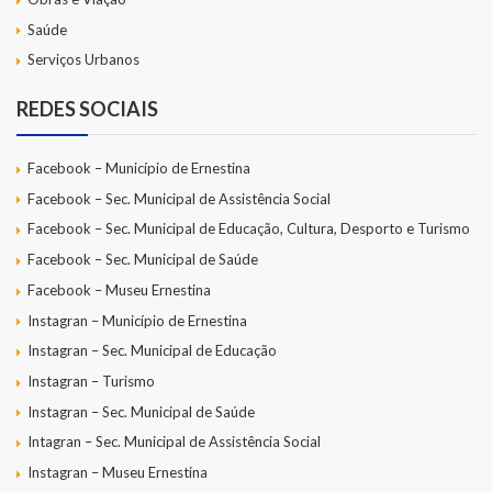
Saúde
LRF
Serviços Urbanos
RGF – Relatório de Gestão Fiscal
REDES SOCIAIS
RREO – Relatório Resumido da Execução Orçamentária
Facebook – Município de Ernestina
LOA – Lei Orçamentária Anual
Facebook – Sec. Municipal de Assistência Social
RC – Relatório Circunstanciado
Facebook – Sec. Municipal de Educação, Cultura, Desporto e Turismo
Facebook – Sec. Municipal de Saúde
PPA – Plano Plurianual
Facebook – Museu Ernestina
Instagran – Município de Ernestina
LDO – Lei de Diretrizes Orçamentárias
Instagran – Sec. Municipal de Educação
Acesso à Informação
Instagran – Turismo
Instagran – Sec. Municipal de Saúde
Transparência
Intagran – Sec. Municipal de Assistência Social
Instagran – Museu Ernestina