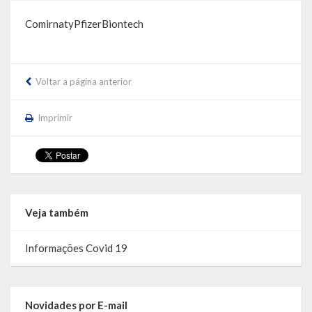
Localização
ComirnatyPfizerBiontech
Símbolos
Telefones Úteis
Voltar a página anterior
Secretarias
Imprimir
Estrutura organizacional
Administração
Assistência Social
Veja também
Educação, Cultura, Desporto e Turismo
Informações Covid 19
Sala Multidisciplinar Saber Mais
Escola Municipal de Educação Infantil Dr. Orlando Rojas
Novidades por E-mail