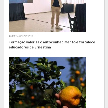
Escola Municipal De Ensino Fundamental Educarte
Escola Municipal De Ensino Fundamental João Alfredo Sachser
Escola Municipal De Ensino Fundamental Osvaldo Cruz
Agricultura
19 DE MAIO DE 2026
Formação valoriza o autoconhecimento e fortalece
Fazenda
educadores de Ernestina
Obras e Viação
Saúde
Serviços Oferecidos pela Secretaria de Saúde
Serviços Urbanos
Legislação
ATOS NORMATIVOS