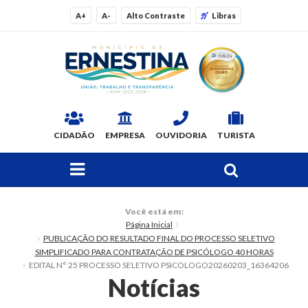
A+
A-
Alto Contraste
Libras
CIDADÃO
EMPRESA
OUVIDORIA
TURISTA
FAÇA SUA BUSCA PELO SITE
O Município
Você está em:
Página Inicial
Dados Gerais
PUBLICAÇÃO DO RESULTADO FINAL DO PROCESSO SELETIVO
SIMPLIFICADO PARA CONTRATAÇÃO DE PSICÓLOGO 40 HORAS
Ex-prefeitos
EDITAL N° 25 PROCESSO SELETIVO PSICOLOGO20260203_16364206
Notícias
Histórico