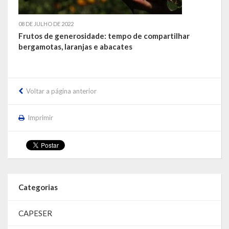
LEIS ORDINÁRIAS
08 DE JULHO DE 2022
Frutos de generosidade: tempo de compartilhar
LEIS COMPLEMENTARES
bergamotas, laranjas e abacates
DECRETOS
Publicações
Voltar a página anterior
Conselhos Municipais
Imprimir
Regulamentos
Editais
Planos
Categorias
Concursos
CAPESER
Termos de Compromisso