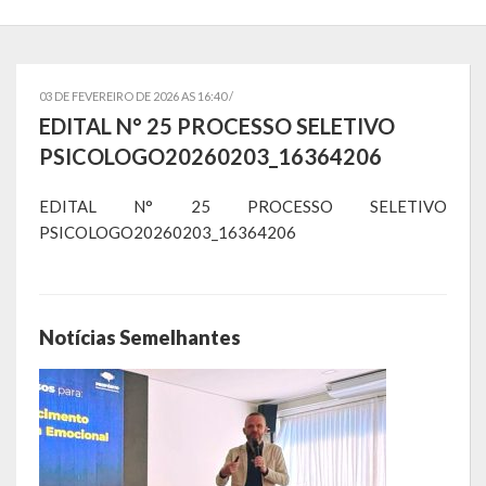
Localização
Símbolos
03 DE FEVEREIRO DE 2026 AS 16:40 /
Telefones Úteis
EDITAL N° 25 PROCESSO SELETIVO
PSICOLOGO20260203_16364206
Secretarias
EDITAL N° 25 PROCESSO SELETIVO
Estrutura organizacional
PSICOLOGO20260203_16364206
Administração
Assistência Social
Notícias Semelhantes
Educação, Cultura, Desporto e Turismo
Sala Multidisciplinar Saber Mais
Escola Municipal de Educação Infantil Dr. Orlando Rojas