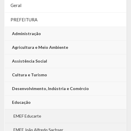
Geral
LRF
PREFEITURA
RGF – Relatório de Gestão Fiscal
Administração
RREO – Relatório Resumido da Execução Orçamentária
Agricultura e Meio Ambiente
LOA – Lei Orçamentária Anual
Assistência Social
RC – Relatório Circunstanciado
PPA – Plano Plurianual
Cultura e Turismo
LDO – Lei de Diretrizes Orçamentárias
Desenvolvimento, Indústria e Comércio
Acesso à Informação
Educação
Transparência
EMEF Educarte
EMEF João Alfredo Sachser