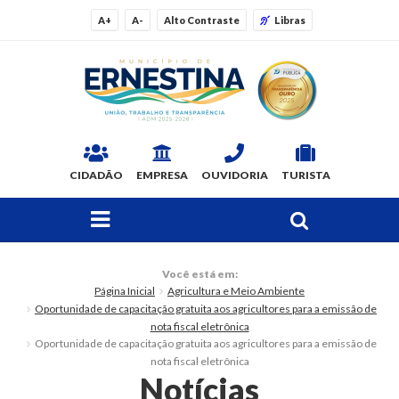
A+
A-
Alto Contraste
Libras
CIDADÃO
EMPRESA
OUVIDORIA
TURISTA
FAÇA SUA BUSCA PELO SITE
O Município
Você está em:
Página Inicial
Agricultura e Meio Ambiente
Dados Gerais
Oportunidade de capacitação gratuita aos agricultores para a emissão de
nota fiscal eletrônica
Ex-prefeitos
Oportunidade de capacitação gratuita aos agricultores para a emissão de
nota fiscal eletrônica
Notícias
Histórico