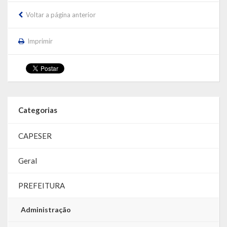
Voltar a página anterior
LRF
RGF – Relatório de Gestão Fiscal
Imprimir
RREO – Relatório Resumido da Execução Orçamentária
LOA – Lei Orçamentária Anual
RC – Relatório Circunstanciado
Categorias
PPA – Plano Plurianual
CAPESER
LDO – Lei de Diretrizes Orçamentárias
Geral
Acesso à Informação
PREFEITURA
Transparência
Administração