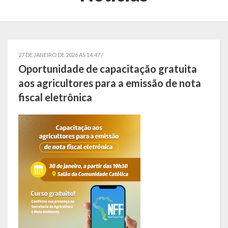
Localização
Símbolos
Telefones Úteis
27 DE JANEIRO DE 2026 AS 14:47 /
Oportunidade de capacitação gratuita
Secretarias
aos agricultores para a emissão de nota
fiscal eletrônica
Estrutura organizacional
Administração
Assistência Social
Educação, Cultura, Desporto e Turismo
Sala Multidisciplinar Saber Mais
Escola Municipal de Educação Infantil Dr. Orlando Rojas