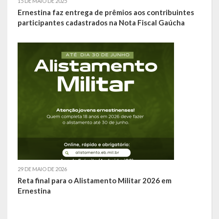
15 DE MAIO DE 2025
Ernestina faz entrega de prêmios aos contribuintes
LEIS ORDINÁRIAS
participantes cadastrados na Nota Fiscal Gaúcha
LEIS COMPLEMENTARES
DECRETOS
Publicações
Conselhos Municipais
Regulamentos
Editais
29 DE MAIO DE 2026
Planos
Reta final para o Alistamento Militar 2026 em
Ernestina
Concursos
Termos de Compromisso