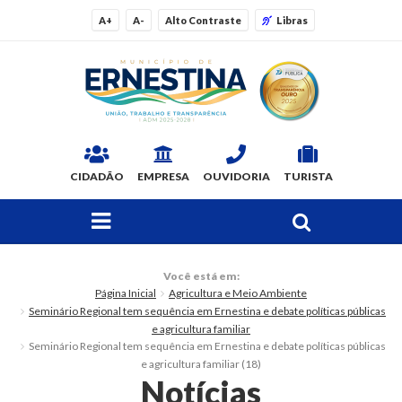
A+
A-
Alto Contraste
Libras
CIDADÃO
EMPRESA
OUVIDORIA
TURISTA
FAÇA SUA BUSCA PELO SITE
O Município
Você está em:
Página Inicial
Agricultura e Meio Ambiente
Dados Gerais
Seminário Regional tem sequência em Ernestina e debate políticas públicas
e agricultura familiar
Ex-prefeitos
Seminário Regional tem sequência em Ernestina e debate políticas públicas
e agricultura familiar (18)
Notícias
Histórico