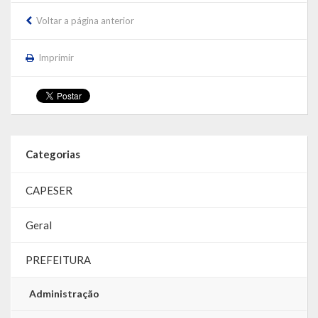
Voltar a página anterior
LRF
RGF – Relatório de Gestão Fiscal
Imprimir
RREO – Relatório Resumido da Execução Orçamentária
LOA – Lei Orçamentária Anual
RC – Relatório Circunstanciado
Categorias
PPA – Plano Plurianual
CAPESER
LDO – Lei de Diretrizes Orçamentárias
Geral
Acesso à Informação
PREFEITURA
Transparência
Administração