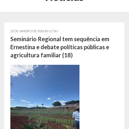
Localização
Símbolos
Telefones Úteis
22 DE JANEIRO DE 2026 AS 12:56 /
Seminário Regional tem sequência em
Secretarias
Ernestina e debate políticas públicas e
agricultura familiar (18)
Estrutura organizacional
Administração
Assistência Social
Educação, Cultura, Desporto e Turismo
Sala Multidisciplinar Saber Mais
Escola Municipal de Educação Infantil Dr. Orlando Rojas