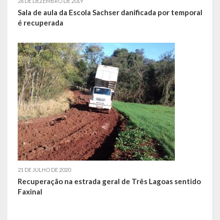
26 DE DEZEMBRO DE 2019
Sala de aula da Escola Sachser danificada por temporal
LEIS ORDINÁRIAS
é recuperada
LEIS COMPLEMENTARES
DECRETOS
Publicações
Conselhos Municipais
Regulamentos
Editais
21 DE JULHO DE 2020
Planos
Recuperação na estrada geral de Três Lagoas sentido
Faxinal
Concursos
Termos de Compromisso