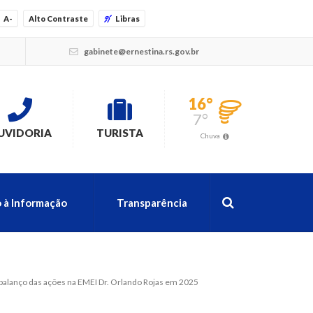
A-
Alto Contraste
Libras
gabinete@ernestina.rs.gov.br
16°
7°
UVIDORIA
TURISTA
Chuva
 à Informação
Transparência
m balanço das ações na EMEI Dr. Orlando Rojas em 2025