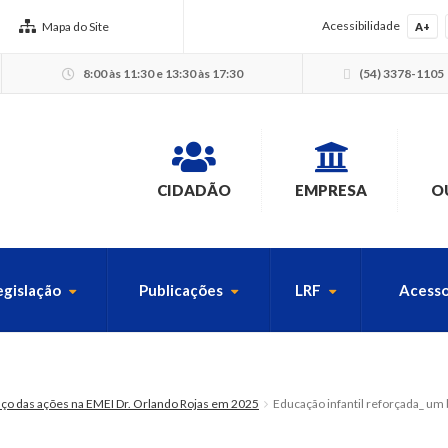
Acessibilidade
Mapa do Site
A+
8:00 às 11:30 e 13:30 às 17:30
(54) 3378-1105
CIDADÃO
EMPRESA
O
egislação
Publicações
LRF
Acesso
USCA PELO SITE
anço das ações na EMEI Dr. Orlando Rojas em 2025
Educação infantil reforçada_ u