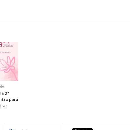
026
a 2ª
ntro para
irar