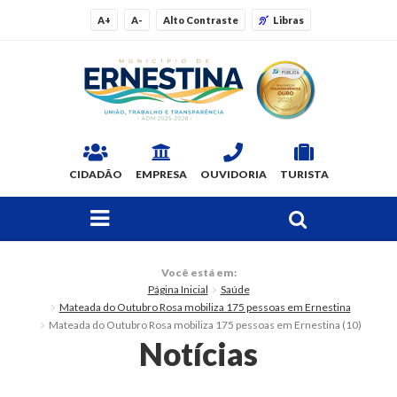
A+
A-
Alto Contraste
Libras
CIDADÃO
EMPRESA
OUVIDORIA
TURISTA
FAÇA SUA BUSCA PELO SITE
O Município
Você está em:
Página Inicial
Saúde
Dados Gerais
Mateada do Outubro Rosa mobiliza 175 pessoas em Ernestina
Mateada do Outubro Rosa mobiliza 175 pessoas em Ernestina (10)
Ex-prefeitos
Notícias
Histórico