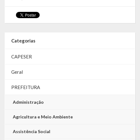
LRF
RGF – Relatório de Gestão Fiscal
RREO – Relatório Resumido da Execução Orçamentária
Categorias
LOA – Lei Orçamentária Anual
CAPESER
RC – Relatório Circunstanciado
Geral
PPA – Plano Plurianual
PREFEITURA
LDO – Lei de Diretrizes Orçamentárias
Administração
Acesso à Informação
Agricultura e Meio Ambiente
Transparência
Assistência Social