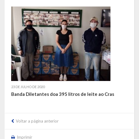
LEIS ORDINÁRIAS
LEIS COMPLEMENTARES
DECRETOS
Publicações
Conselhos Municipais
Regulamentos
23 DE JULHO DE 2020
Banda Diletantes doa 395 litros de leite ao Cras
Editais
Planos
Voltar a página anterior
Concursos
Termos de Compromisso
Imprimir