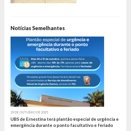
Escola Municipal De Ensino Fundamental Educarte
Escola Municipal De Ensino Fundamental João Alfredo Sachser
Notícias Semelhantes
Escola Municipal De Ensino Fundamental Osvaldo Cruz
Agricultura
Fazenda
Obras e Viação
Saúde
Serviços Oferecidos pela Secretaria de Saúde
Serviços Urbanos
29 DE OUTUBRO DE 2025
Legislação
UBS de Ernestina terá plantão especial de urgência e
emergência durante o ponto facultativo e feriado
ATOS NORMATIVOS