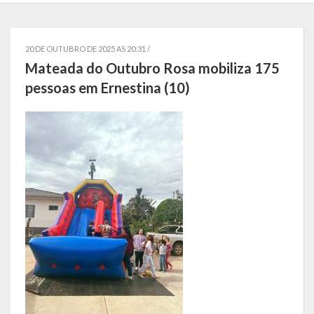
Localização
Símbolos
20 DE OUTUBRO DE 2025 AS 20:31 /
Mateada do Outubro Rosa mobiliza 175
Telefones Úteis
pessoas em Ernestina (10)
Secretarias
Estrutura organizacional
Administração
Assistência Social
Educação, Cultura, Desporto e Turismo
Sala Multidisciplinar Saber Mais
Escola Municipal de Educação Infantil Dr. Orlando Rojas