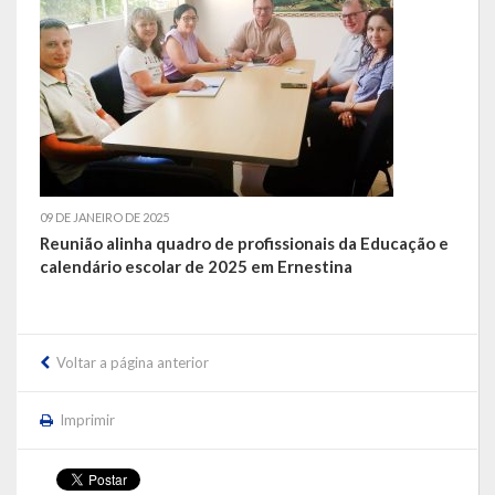
LEIS ORDINÁRIAS
LEIS COMPLEMENTARES
DECRETOS
Publicações
09 DE JANEIRO DE 2025
Reunião alinha quadro de profissionais da Educação e
Conselhos Municipais
calendário escolar de 2025 em Ernestina
Regulamentos
Editais
Voltar a página anterior
Planos
Imprimir
Concursos
Termos de Compromisso