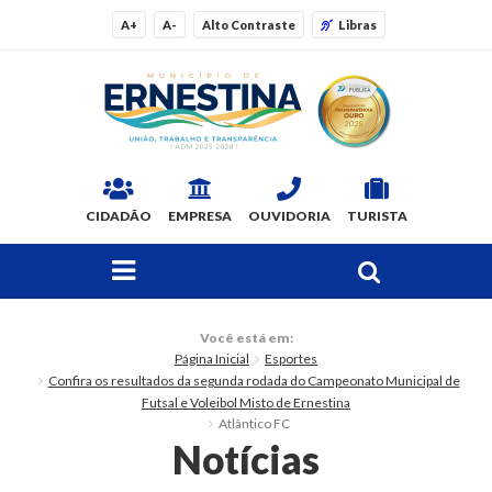
A+
A-
Alto Contraste
Libras
CIDADÃO
EMPRESA
OUVIDORIA
TURISTA
FAÇA SUA BUSCA PELO SITE
O Município
Você está em:
Página Inicial
Esportes
Dados Gerais
Confira os resultados da segunda rodada do Campeonato Municipal de
Futsal e Voleibol Misto de Ernestina
Ex-prefeitos
Atlântico FC
Notícias
Histórico