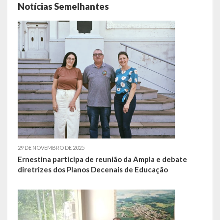
Notícias Semelhantes
Escola Municipal De Ensino Fundamental Educarte
Escola Municipal De Ensino Fundamental João Alfredo Sachser
Escola Municipal De Ensino Fundamental Osvaldo Cruz
Agricultura
Fazenda
Obras e Viação
Saúde
29 DE NOVEMBRO DE 2025
Serviços Oferecidos pela Secretaria de Saúde
Ernestina participa de reunião da Ampla e debate
diretrizes dos Planos Decenais de Educação
Serviços Urbanos
Legislação
ATOS NORMATIVOS