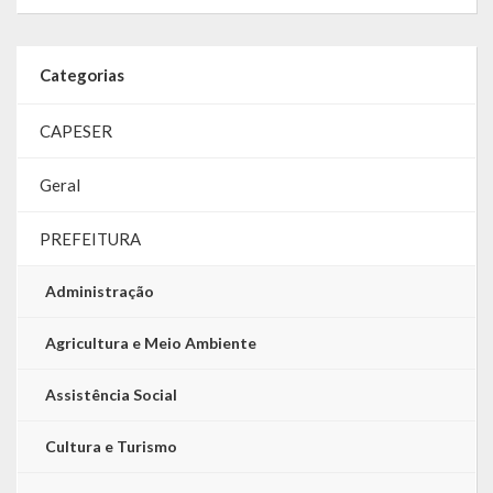
LRF
Categorias
RGF – Relatório de Gestão Fiscal
CAPESER
RREO – Relatório Resumido da Execução Orçamentária
LOA – Lei Orçamentária Anual
Geral
RC – Relatório Circunstanciado
PREFEITURA
PPA – Plano Plurianual
Administração
LDO – Lei de Diretrizes Orçamentárias
Agricultura e Meio Ambiente
Acesso à Informação
Assistência Social
Transparência
Cultura e Turismo