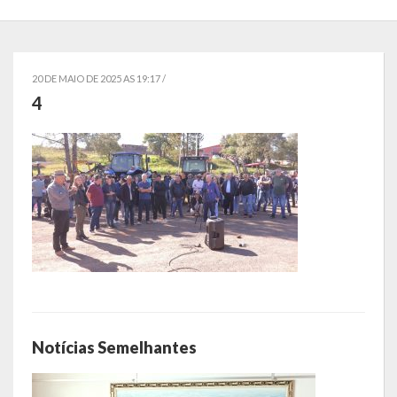
Localização
Símbolos
20 DE MAIO DE 2025 AS 19:17 /
Telefones Úteis
4
Secretarias
Estrutura organizacional
Administração
Assistência Social
Educação, Cultura, Desporto e Turismo
Sala Multidisciplinar Saber Mais
Notícias Semelhantes
Escola Municipal de Educação Infantil Dr. Orlando Rojas