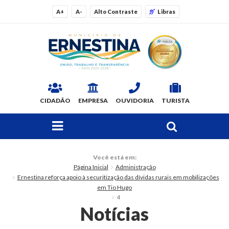
A+
A-
Alto Contraste
Libras
CIDADÃO
EMPRESA
OUVIDORIA
TURISTA
FAÇA SUA BUSCA PELO SITE
O Município
Você está em:
Página Inicial
Administração
Dados Gerais
Ernestina reforça apoio à securitização das dívidas rurais em mobilizações
em Tio Hugo
Ex-prefeitos
4
Notícias
Histórico