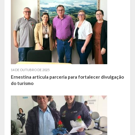
Escola Municipal De Ensino Fundamental Educarte
Escola Municipal De Ensino Fundamental João Alfredo Sachser
Escola Municipal De Ensino Fundamental Osvaldo Cruz
Agricultura
Fazenda
Obras e Viação
14 DE OUTUBRO DE 2025
Ernestina articula parceria para fortalecer divulgação
Saúde
do turismo
Serviços Oferecidos pela Secretaria de Saúde
Serviços Urbanos
Legislação
ATOS NORMATIVOS