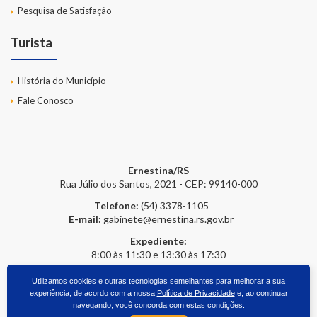
Pesquisa de Satisfação
Turista
História do Município
Fale Conosco
Ernestina/RS
Rua Júlio dos Santos, 2021 - CEP: 99140-000
Telefone:
(54) 3378-1105
E-mail:
gabinete@ernestina.rs.gov.br
Expediente:
8:00 às 11:30 e 13:30 às 17:30
Utilizamos cookies e outras tecnologias semelhantes para melhorar a sua
experiência, de acordo com a nossa
Política de Privacidade
e, ao continuar
2026 © Prefeitura Online
- Todos os direitos reservados.
upside.cc
navegando, você concorda com estas condições.