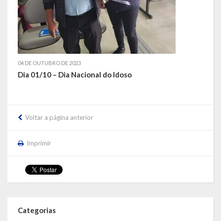
LEIS ORDINÁRIAS
LEIS COMPLEMENTARES
DECRETOS
04 DE OUTUBRO DE 2023
Dia 01/10 – Dia Nacional do Idoso
Publicações
Conselhos Municipais
Voltar a página anterior
Regulamentos
Imprimir
Editais
Planos
Concursos
Categorias
Termos de Compromisso