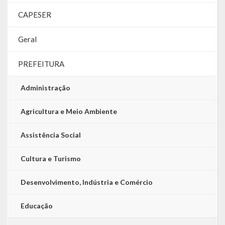
CAPESER
LRF
Geral
RGF – Relatório de Gestão Fiscal
RREO – Relatório Resumido da Execução Orçamentária
PREFEITURA
LOA – Lei Orçamentária Anual
Administração
RC – Relatório Circunstanciado
Agricultura e Meio Ambiente
PPA – Plano Plurianual
Assistência Social
LDO – Lei de Diretrizes Orçamentárias
Cultura e Turismo
Acesso à Informação
Desenvolvimento, Indústria e Comércio
Transparência
Educação