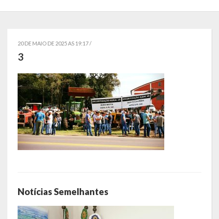
Localização
Símbolos
20 DE MAIO DE 2025 AS 19:17 /
Telefones Úteis
3
Secretarias
Estrutura organizacional
Administração
Assistência Social
Educação, Cultura, Desporto e Turismo
Sala Multidisciplinar Saber Mais
Notícias Semelhantes
Escola Municipal de Educação Infantil Dr. Orlando Rojas