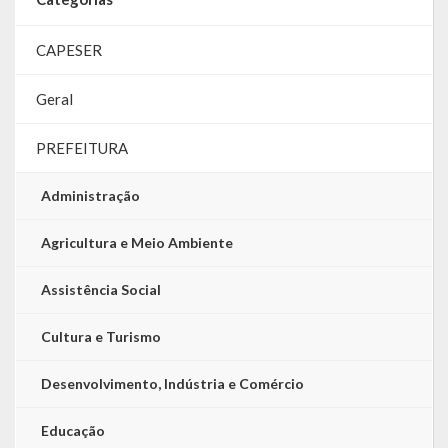
LRF
CAPESER
RGF – Relatório de Gestão Fiscal
Geral
RREO – Relatório Resumido da Execução Orçamentária
PREFEITURA
LOA – Lei Orçamentária Anual
Administração
RC – Relatório Circunstanciado
Agricultura e Meio Ambiente
PPA – Plano Plurianual
Assistência Social
LDO – Lei de Diretrizes Orçamentárias
Cultura e Turismo
Acesso à Informação
Desenvolvimento, Indústria e Comércio
Transparência
Educação