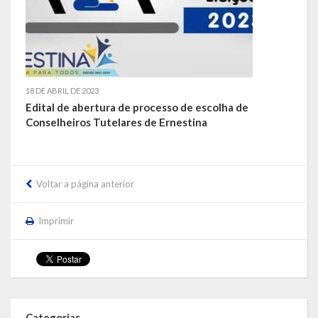
LEIS ORDINÁRIAS
LEIS COMPLEMENTARES
DECRETOS
18 DE ABRIL DE 2023
Edital de abertura de processo de escolha de
Conselheiros Tutelares de Ernestina
Publicações
Conselhos Municipais
Voltar a página anterior
Regulamentos
Editais
Imprimir
Planos
Concursos
Termos de Compromisso
Categorias