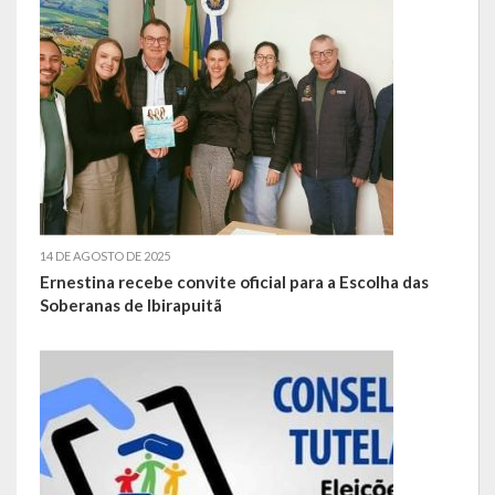
Escola Municipal De Ensino Fundamental Educarte
Escola Municipal De Ensino Fundamental João Alfredo Sachser
Escola Municipal De Ensino Fundamental Osvaldo Cruz
Agricultura
Fazenda
Obras e Viação
14 DE AGOSTO DE 2025
Ernestina recebe convite oficial para a Escolha das
Saúde
Soberanas de Ibirapuitã
Serviços Oferecidos pela Secretaria de Saúde
Serviços Urbanos
Legislação
ATOS NORMATIVOS