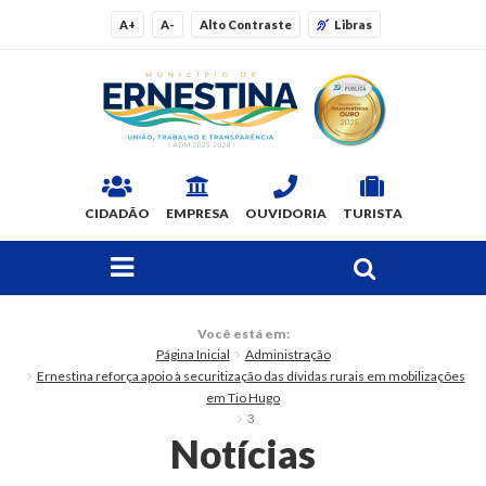
A+
A-
Alto Contraste
Libras
CIDADÃO
EMPRESA
OUVIDORIA
TURISTA
FAÇA SUA BUSCA PELO SITE
O Município
Você está em:
Página Inicial
Administração
Dados Gerais
Ernestina reforça apoio à securitização das dívidas rurais em mobilizações
em Tio Hugo
Ex-prefeitos
3
Notícias
Histórico